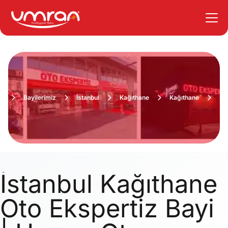
a
Bayilerimiz
İstanbul
Kağıthane
Kağıthane
Fiy
İstanbul Kağıthane
Oto Ekspertiz Bayi