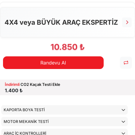
ALT KONTROLLER
AİRBAGLERİN CİHAZ İLE KONTROLÜ
4X4 veya BÜYÜK ARAÇ EKSPERTİZ
CİHAZ İLE YAPILAN TESTLER
10.850 ₺
Randevu Al
İndirimli
CO2 Kaçak Testi Ekle
1.400 ₺
KAPORTA BOYA TESTİ
MOTOR MEKANİK TESTİ
ARAÇ İÇ KONTROLLERİ