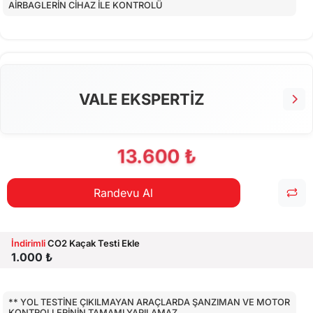
AİRBAGLERİN CİHAZ İLE KONTROLÜ
CİHAZ İLE YAPILAN TESTLER
EKSTRA 80 NOKTA KONTROLLERİ
VALE EKSPERTİZ
13.600 ₺
Randevu Al
İndirimli
CO2 Kaçak Testi Ekle
1.000 ₺
** YOL TESTİNE ÇIKILMAYAN ARAÇLARDA ŞANZIMAN VE MOTOR
KONTROLLERİNİN TAMAMI YAPILAMAZ