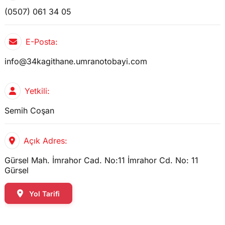
(0507) 061 34 05
E-Posta:
info@34kagithane.umranotobayi.com
Yetkili:
Semih Coşan
Açık Adres:
Gürsel Mah. İmrahor Cad. No:11 İmrahor Cd. No: 11
Gürsel
Yol Tarifi