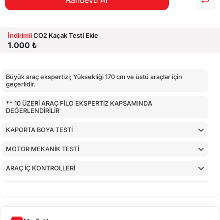
Randevu Al
İndirimli
CO2 Kaçak Testi Ekle
1.000 ₺
Büyük araç ekspertizi; Yüksekliği 170 cm ve üstü araçlar için
geçerlidir.
** 10 ÜZERİ ARAÇ FİLO EKSPERTİZ KAPSAMINDA
DEĞERLENDİRİLİR
KAPORTA BOYA TESTİ
MOTOR MEKANİK TESTİ
ARAÇ İÇ KONTROLLERİ
AİRBAGLERİN CİHAZ İLE KONTROLÜ
CİHAZ İLE YAPILAN TESTLER