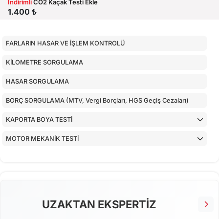
İndirimli
CO2 Kaçak Testi Ekle
1.400 ₺
FARLARIN HASAR VE İŞLEM KONTROLÜ
KİLOMETRE SORGULAMA
HASAR SORGULAMA
BORÇ SORGULAMA (MTV, Vergi Borçları, HGS Geçiş Cezaları)
KAPORTA BOYA TESTİ
MOTOR MEKANİK TESTİ
ARAÇ İÇ KONTROLLERİ
ALT KONTROLLER
AİRBAGLERİN CİHAZ İLE KONTROLÜ
UZAKTAN EKSPERTİZ
CİHAZ İLE YAPILAN TESTLER