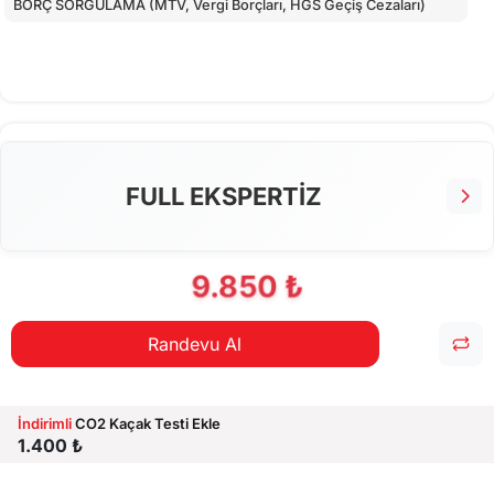
BORÇ SORGULAMA (MTV, Vergi Borçları, HGS Geçiş Cezaları)
FULL EKSPERTİZ
9.850 ₺
Randevu Al
İndirimli
CO2 Kaçak Testi Ekle
1.400 ₺