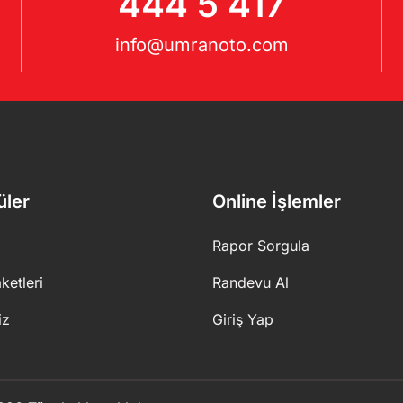
444 5 417
info@umranoto.com
üler
Online İşlemler
Rapor Sorgula
ketleri
Randevu Al
iz
Giriş Yap