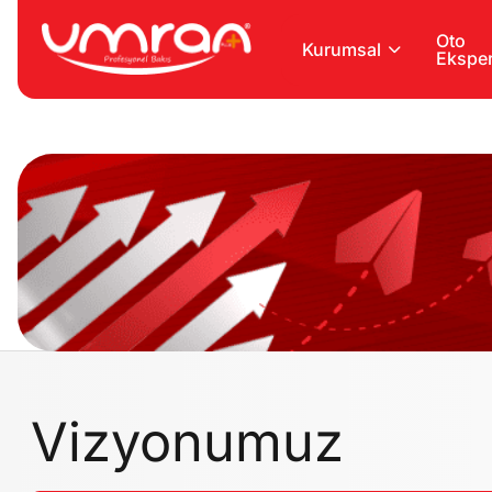
Oto
Kurumsal
Eksper
Vizyonumuz