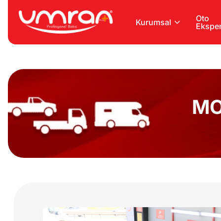
Oto
Kurumsal
Eksper
MO