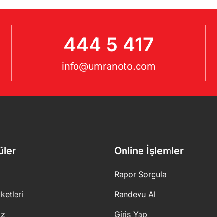
444 5 417
info@umranoto.com
üler
Online İşlemler
Rapor Sorgula
ketleri
Randevu Al
iz
Giriş Yap