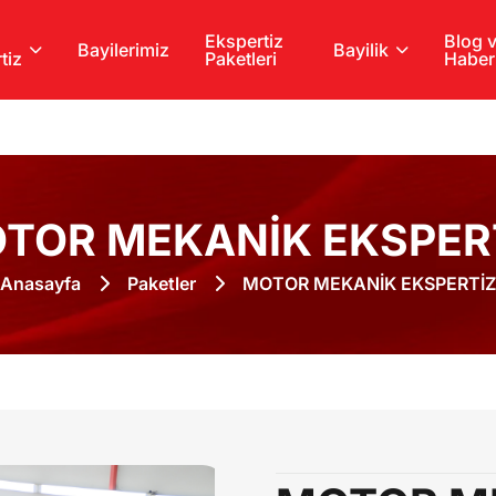
Ekspertiz
Blog 
Bayilerimiz
Bayilik
tiz
Paketleri
Haber
TOR MEKANİK EKSPER
Anasayfa
Paketler
MOTOR MEKANİK EKSPERTİZ