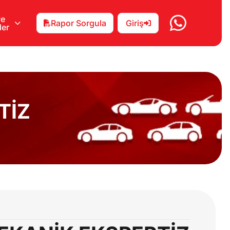
ve
Rapor Sorgula
Giriş
ler
TİZ