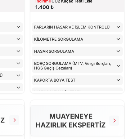
İndirimli
CO2 Kaçak Testi Ekle
1.400 ₺
FARLARIN HASAR VE İŞLEM KONTROLÜ
KİLOMETRE SORGULAMA
HASAR SORGULAMA
BORÇ SORGULAMA (MTV, Vergi Borçları,
HGS Geçiş Cezaları)
LÜ
KAPORTA BOYA TESTİ
MOTOR MEKANİK TESTİ
ARAÇ İÇ KONTROLLERİ
MUAYENEYE
ALT KONTROLLER
İZ
HAZIRLIK EKSPERTİZ
AİRBAGLERİN CİHAZ İLE KONTROLÜ