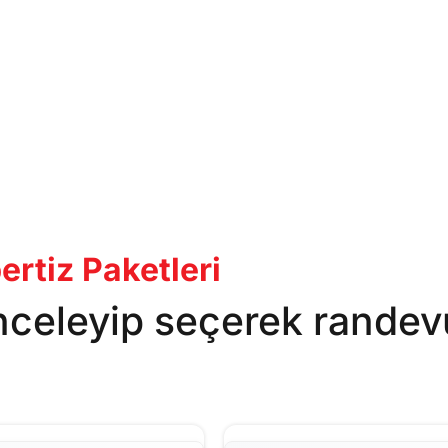
rtiz Paketleri
inceleyip seçerek randev