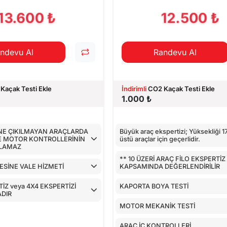
PILAN TESTLER
13.600 ₺
12.500 ₺
ndevu Al
Randevu Al
Kaçak Testi Ekle
İndirimli
CO2 Kaçak Testi Ekle
1.000 ₺
İNE ÇIKILMAYAN ARAÇLARDA
Büyük araç ekspertizi; Yüksekliği 
E MOTOR KONTROLLERİNİN
üstü araçlar için geçerlidir.
ILAMAZ
** 10 ÜZERİ ARAÇ FİLO EKSPERTİZ
ESİNE VALE HİZMETİ
KAPSAMINDA DEĞERLENDİRİLİR
İZ veya 4X4 EKSPERTİZİ
KAPORTA BOYA TESTİ
DIR
MOTOR MEKANİK TESTİ
ARAÇ İÇ KONTROLLERİ