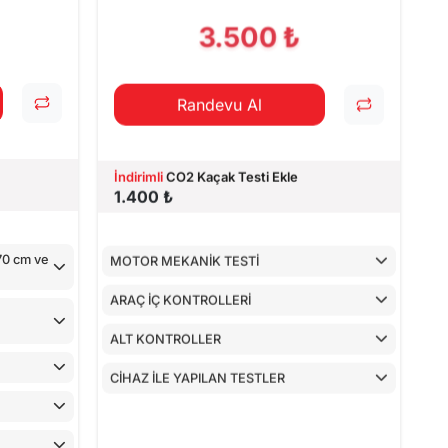
CİHAZ İLE YAPILAN TESTLER
3.500 ₺
Randevu Al
İndirimli
CO2 Kaçak Testi Ekle
1.400 ₺
170 cm ve
MOTOR MEKANİK TESTİ
ARAÇ İÇ KONTROLLERİ
ALT KONTROLLER
CİHAZ İLE YAPILAN TESTLER