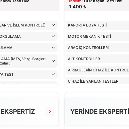
Kaçak Testi Ekle
İndirimli
CO2 Kaçak Testi Ekle
1.400 ₺
SAR VE İŞLEM KONTROLÜ
KAPORTA BOYA TESTİ
SORGULAMA
MOTOR MEKANİK TESTİ
ULAMA
ARAÇ İÇ KONTROLLERİ
MA (MTV, Vergi Borçları,
ALT KONTROLLER
aları)
AİRBAGLERİN CİHAZ İLE KONTRO
A TESTİ
CİHAZ İLE YAPILAN TESTLER
NİK TESTİ
TROLLERİ
LLER
 EKSPERTİZ
YERİNDE EKSPERT
 CİHAZ İLE KONTROLÜ