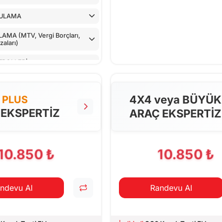
ULAMA
MA (MTV, Vergi Borçları,
aları)
TROLLERİ
LLER
4X4 veya BÜYÜK
PLUS
NTROLÜ
 EKSPERTİZ
ARAÇ EKSPERTİZ
 CİHAZ İLE KONTROLÜ
PILAN TESTLER
10.850 ₺
10.850 ₺
ndevu Al
Randevu Al