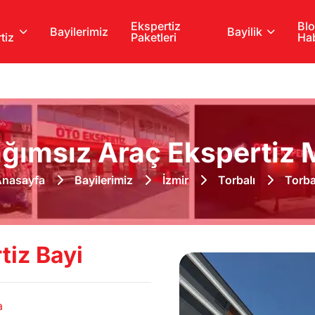
Ekspertiz
Blo
Bayilerimiz
Bayilik
tiz
Paketleri
Hab
ğımsız Araç Ekspertiz M
nasayfa
Bayilerimiz
İzmir
Torbalı
Torba
tiz Bayi
a