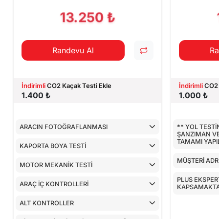
CİHAZ İLE YA
13.250 ₺
Randevu Al
Ra
İndirimli
CO2 Kaçak Testi Ekle
İndirimli
CO2 
1.400 ₺
1.000 ₺
ARACIN FOTOĞRAFLANMASI
** YOL TEST
ŞANZIMAN V
TAMAMI YAP
KAPORTA BOYA TESTİ
MÜŞTERİ ADR
MOTOR MEKANİK TESTİ
PLUS EKSPERT
ARAÇ İÇ KONTROLLERİ
KAPSAMAKTA
ALT KONTROLLER