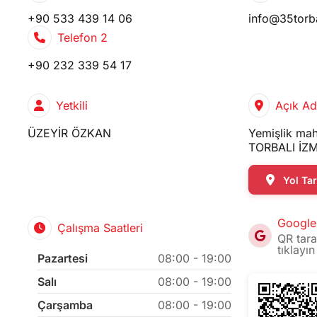
+90 533 439 14 06
info@35torb
Telefon 2
+90 232 339 54 17
Yetkili
Açık Ad
ÜZEYİR ÖZKAN
Yemişlik mah
TORBALI İZM
Yol Tari
Google
Çalışma Saatleri
QR tara
tıklayın
Pazartesi
08:00 - 19:00
Salı
08:00 - 19:00
Çarşamba
08:00 - 19:00