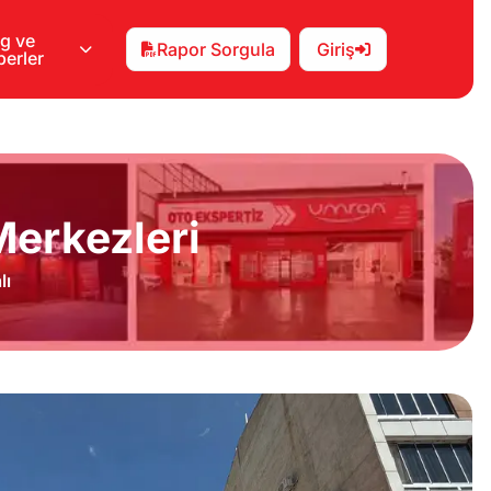
g ve
Rapor Sorgula
Giriş
erler
erkezleri
lı