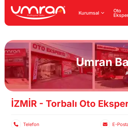
Oto
Kurumsal
Eksper
Umran Ba
A
İZMİR - Torbalı Oto Eksper
Telefon
E-Post