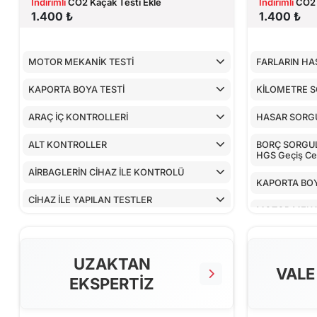
İndirimli
CO2 Kaçak Testi Ekle
İndirimli
CO2 
1.400 ₺
1.400 ₺
MOTOR MEKANİK TESTİ
FARLARIN HA
KAPORTA BOYA TESTİ
KİLOMETRE 
ARAÇ İÇ KONTROLLERİ
HASAR SORG
ALT KONTROLLER
BORÇ SORGULA
HGS Geçiş Cez
AİRBAGLERİN CİHAZ İLE KONTROLÜ
KAPORTA BOY
CİHAZ İLE YAPILAN TESTLER
MOTOR MEKA
ARAÇ İÇ KON
UZAKTAN
ALT KONTRO
VALE
EKSPERTİZ
AİRBAGLERİN