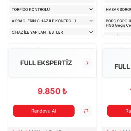
TORPİDO KONTROLÜ
HASAR SORG
AİRBAGLERİN CİHAZ İLE KONTROLÜ
BORÇ SORGULA
HGS Geçiş Cez
CİHAZ İLE YAPILAN TESTLER
ARAÇ İÇ KON
ALT KONTRO
TORPİDO KO
FULL EKSPERTİZ
FULL
AİRBAGLERİN
CİHAZ İLE YA
9.850 ₺
Randevu Al
Ra