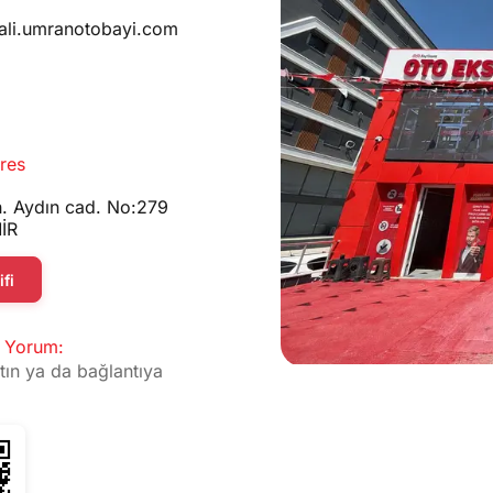
ali.umranotobayi.com
res
. Aydın cad. No:279
İR
fi
 Yorum:
tın ya da bağlantıya