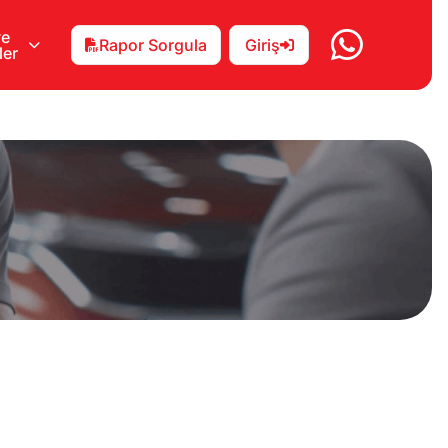
ve
Rapor Sorgula
Giriş
ler