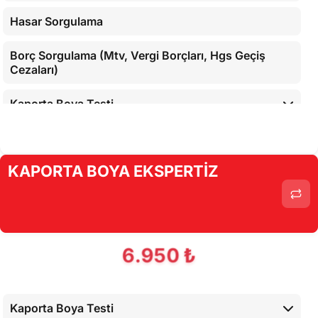
Hasar Sorgulama
Borç Sorgulama (Mtv, Vergi Borçları, Hgs Geçiş
Cezaları)
Kaporta Boya Testi
Motor Mekanik Testi
KAPORTA BOYA EKSPERTİZ
Araç İç Kontrolleri
Alt Kontroller
Airbaglerin Cihaz İle Kontrolü
6.950 ₺
Cihaz İle Yapılan Testler
Kaporta Boya Testi