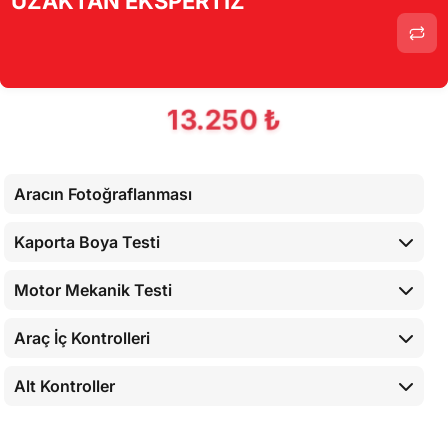
UZAKTAN EKSPERTİZ
Alt Kontroller
Torpido Kontrolü
Airbaglerin Cihaz İle Kontrolü
13.250 ₺
Cihaz İle Yapılan Testler
Aracın Fotoğraflanması
Kaporta Boya Testi
Motor Mekanik Testi
Araç İç Kontrolleri
Alt Kontroller
Airbaglerin Cihaz İle Kontrolü