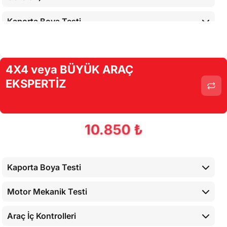
Kaporta Boya Testi
Motor Mekanik Testi
4X4 veya BÜYÜK ARAÇ
Araç İç Kontrolleri
EKSPERTİZ
Alt Kontroller
Airbaglerin Cihaz İle Kontrolü
10.850 ₺
Cihaz İle Yapılan Testler
Kaporta Boya Testi
Motor Mekanik Testi
Araç İç Kontrolleri