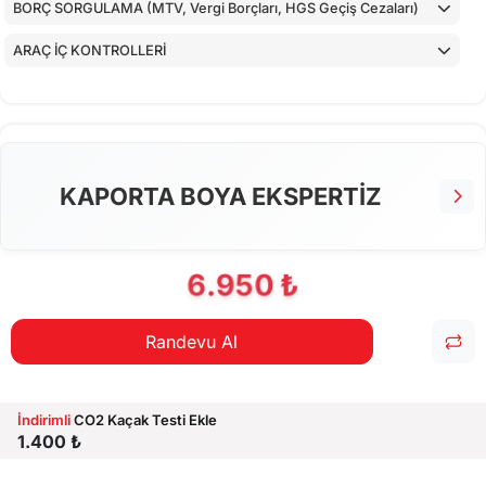
BORÇ SORGULAMA (MTV, Vergi Borçları, HGS Geçiş Cezaları)
ARAÇ İÇ KONTROLLERİ
ALT KONTROLLER
TORPİDO KONTROLÜ
AİRBAGLERİN CİHAZ İLE KONTROLÜ
KAPORTA BOYA EKSPERTİZ
CİHAZ İLE YAPILAN TESTLER
6.950 ₺
Randevu Al
İndirimli
CO2 Kaçak Testi Ekle
1.400 ₺