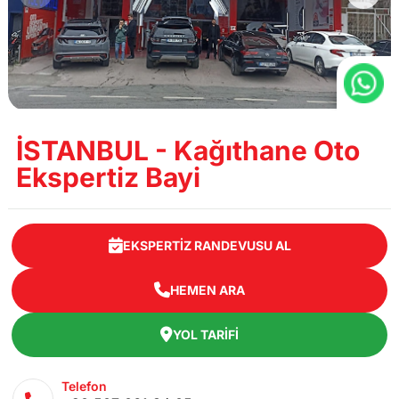
İSTANBUL - Kağıthane Oto
Ekspertiz Bayi
EKSPERTIZ RANDEVUSU AL
HEMEN ARA
YOL TARIFI
Telefon