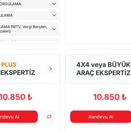
SORGULAMA
ULAMA
MA (MTV, Vergi Borçları,
aları)
TROLLERİ
LLER
4X4 veya BÜYÜK
PLUS
NTROLÜ
 EKSPERTİZ
ARAÇ EKSPERTİZ
 CİHAZ İLE KONTROLÜ
PILAN TESTLER
10.850 ₺
10.850 ₺
ndevu Al
Randevu Al