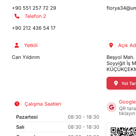
+90 551 257 72 29
florya34@u
Telefon 2
+90 212 436 54 17
Yetkili
Açık Ad
Can Yıldırım
Beşyol Mah. 
Soyyiğit İş 
KÜÇÜKÇEKM
Yol Tari
Google
Çalışma Saatleri
QR tara
tıklayın
Pazartesi
08:30 - 18:30
Salı
08:30 - 18:30