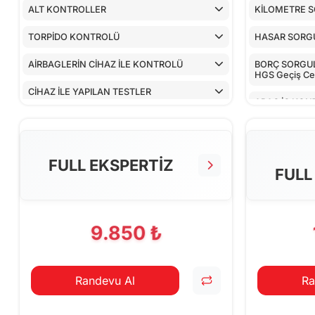
ALT KONTROLLER
KİLOMETRE 
TORPİDO KONTROLÜ
HASAR SORG
AİRBAGLERİN CİHAZ İLE KONTROLÜ
BORÇ SORGULA
HGS Geçiş Cez
CİHAZ İLE YAPILAN TESTLER
ARAÇ İÇ KON
ALT KONTRO
TORPİDO KO
FULL EKSPERTİZ
FULL
AİRBAGLERİN
CİHAZ İLE YA
9.850 ₺
Randevu Al
Ra