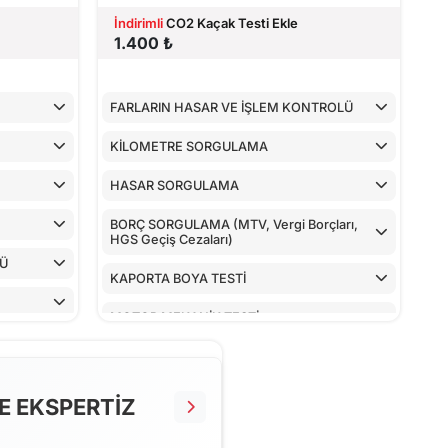
İndirimli
CO2 Kaçak Testi Ekle
1.400 ₺
FARLARIN HASAR VE İŞLEM KONTROLÜ
KİLOMETRE SORGULAMA
HASAR SORGULAMA
BORÇ SORGULAMA (MTV, Vergi Borçları,
HGS Geçiş Cezaları)
LÜ
KAPORTA BOYA TESTİ
MOTOR MEKANİK TESTİ
ARAÇ İÇ KONTROLLERİ
ALT KONTROLLER
E EKSPERTİZ
AİRBAGLERİN CİHAZ İLE KONTROLÜ