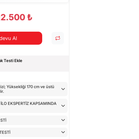
CİHAZ İLE YAPILAN TESTLER
12.500 ₺
devu Al
 Testi Ekle
zi; Yüksekliği 170 cm ve üstü
ir.
 FİLO EKSPERTİZ KAPSAMINDA
STİ
TESTİ