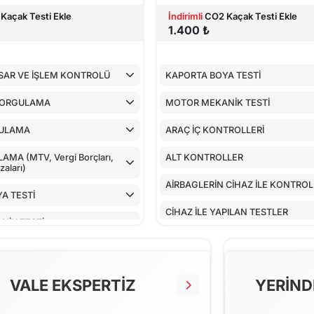
Kaçak Testi Ekle
İndirimli
CO2 Kaçak Testi Ekle
1.400 ₺
SAR VE İŞLEM KONTROLÜ
KAPORTA BOYA TESTİ
SORGULAMA
MOTOR MEKANİK TESTİ
ULAMA
ARAÇ İÇ KONTROLLERİ
MA (MTV, Vergi Borçları,
ALT KONTROLLER
aları)
AİRBAGLERİN CİHAZ İLE KONTRO
A TESTİ
CİHAZ İLE YAPILAN TESTLER
NİK TESTİ
TROLLERİ
LLER
VALE EKSPERTİZ
YERİND
 CİHAZ İLE KONTROLÜ