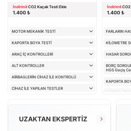
İndirimli
CO2 Kaçak Testi Ekle
İndirimli
CO2 
1.400 ₺
1.400 ₺
MOTOR MEKANİK TESTİ
FARLARIN HA
KAPORTA BOYA TESTİ
KİLOMETRE 
ARAÇ İÇ KONTROLLERİ
HASAR SORG
ALT KONTROLLER
BORÇ SORGULA
HGS Geçiş Cez
AİRBAGLERİN CİHAZ İLE KONTROLÜ
KAPORTA BOY
CİHAZ İLE YAPILAN TESTLER
MOTOR MEKA
ARAÇ İÇ KON
ALT KONTRO
UZAKTAN EKSPERTİZ
AİRBAGLERİN