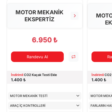
MOTOR MEKANİK
MOTO
EKSPERTİZ
EK
6.950 ₺
Randevu Al
Ra
İndirimli
CO2 Kaçak Testi Ekle
İndirimli
CO2 
1.400 ₺
1.400 ₺
MOTOR MEKANİK TESTİ
MOTOR MEKA
ARAÇ İÇ KONTROLLERİ
FARLARIN HA