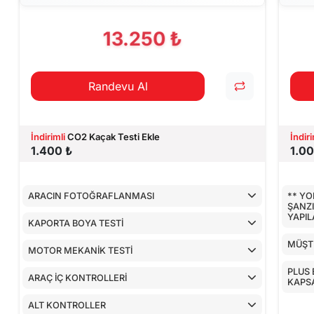
CİHAZ İLE YA
13.250 ₺
Randevu Al
İndirimli
CO2 Kaçak Testi Ekle
İndiri
1.400 ₺
1.00
ARACIN FOTOĞRAFLANMASI
** YO
ŞANZ
YAPI
KAPORTA BOYA TESTİ
MÜŞTE
MOTOR MEKANİK TESTİ
PLUS 
ARAÇ İÇ KONTROLLERİ
KAPS
ALT KONTROLLER