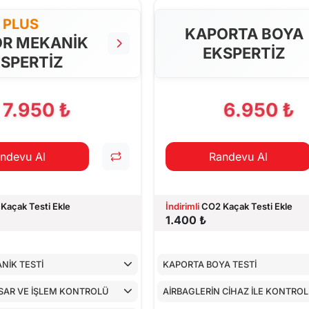
PLUS
KAPORTA BOYA
R MEKANİK
EKSPERTİZ
SPERTİZ
7.950 ₺
6.950 ₺
ndevu Al
Randevu Al
Kaçak Testi Ekle
İndirimli
CO2 Kaçak Testi Ekle
1.400 ₺
NİK TESTİ
KAPORTA BOYA TESTİ
SAR VE İŞLEM KONTROLÜ
AİRBAGLERİN CİHAZ İLE KONTRO