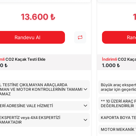
PILAN TESTLER
13.600 ₺
Randevu Al
Ran
mli
CO2 Kaçak Testi Ekle
İndirimli
CO2 Kaçak
0 ₺
1.000 ₺
L TESTİNE ÇIKILMAYAN ARAÇLARDA
Büyük araç eksperti
IMAN VE MOTOR KONTROLLERİNİN TAMAMI
araçlar için geçerlid
LAMAZ
** 10 ÜZERİ ARAÇ
Rİ ADRESİNE VALE HİZMETİ
DEĞERLENDİRİLİR
EKSPERTİZ veya 4X4 EKSPERTİZİ
KAPORTA BOYA TE
AMAKTADIR
MOTOR MEKANİK 