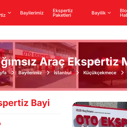
Ekspertiz
Blo
Bayilerimiz
Bayilik
tiz
Paketleri
Hab
ğımsız Araç Ekspertiz M
yfa
Bayilerimiz
İstanbul
Küçükçekmece
pertiz Bayi
a