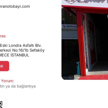
mranotobayi.com
res
Eski Londra Asfaltı Blv.
Merkezi No:16/1b Sefaköy
ECE İSTANBUL
fi
 Yorum:
tın ya da bağlantıya