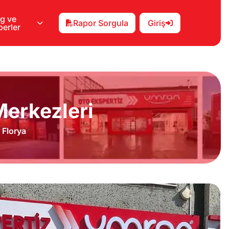
g ve
Rapor Sorgula
Giriş
erler
erkezleri
Florya