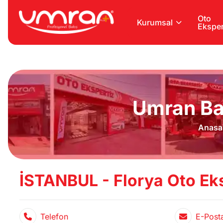
Oto
Kurumsal
Eksper
Umran Ba
Anasa
İSTANBUL - Florya Oto Eks
Telefon
E-Post