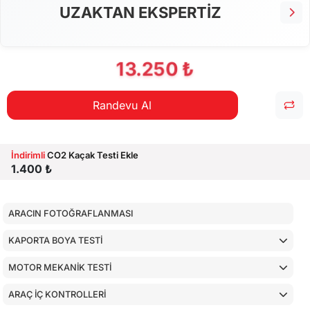
AİRBAGLERİN CİHAZ İLE KONTROLÜ
UZAKTAN EKSPERTİZ
CİHAZ İLE YAPILAN TESTLER
13.250 ₺
Randevu Al
İndirimli
CO2 Kaçak Testi Ekle
1.400 ₺
ARACIN FOTOĞRAFLANMASI
KAPORTA BOYA TESTİ
MOTOR MEKANİK TESTİ
ARAÇ İÇ KONTROLLERİ