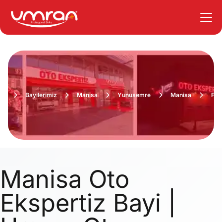
fa
Bayilerimiz
Manisa
Yunusemre
Manisa
Fiy
Manisa Oto
Ekspertiz Bayi |