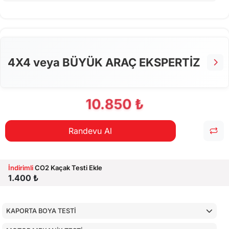
ARAÇ İÇ KONTROLLERİ
ALT KONTROLLER
AİRBAGLERİN CİHAZ İLE KONTROLÜ
4X4 veya BÜYÜK ARAÇ EKSPERTİZ
CİHAZ İLE YAPILAN TESTLER
10.850 ₺
Randevu Al
İndirimli
CO2 Kaçak Testi Ekle
1.400 ₺
KAPORTA BOYA TESTİ