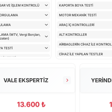
SAR VE İŞLEM KONTROLÜ
KAPORTA BOYA TESTİ
SORGULAMA
MOTOR MEKANİK TESTİ
ULAMA
ARAÇ İÇ KONTROLLERİ
MA (MTV, Vergi Borçları,
ALT KONTROLLER
aları)
AİRBAGLERİN CİHAZ İLE KONTRO
A TESTİ
CİHAZ İLE YAPILAN TESTLER
NİK TESTİ
TROLLERİ
LLER
VALE EKSPERTİZ
YERİND
 CİHAZ İLE KONTROLÜ
PILAN TESTLER
13.600 ₺