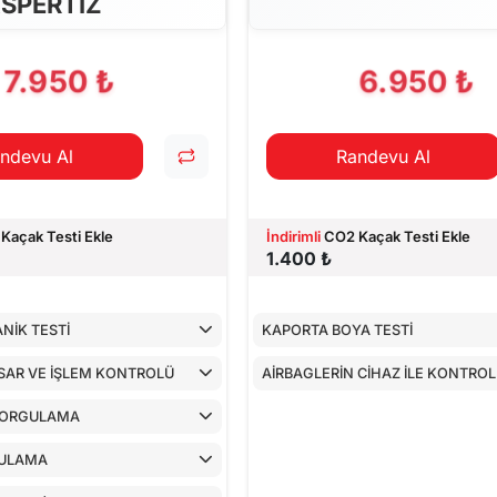
SPERTİZ
7.950 ₺
6.950 ₺
ndevu Al
Randevu Al
Kaçak Testi Ekle
İndirimli
CO2 Kaçak Testi Ekle
1.400 ₺
NİK TESTİ
KAPORTA BOYA TESTİ
SAR VE İŞLEM KONTROLÜ
AİRBAGLERİN CİHAZ İLE KONTRO
SORGULAMA
ULAMA