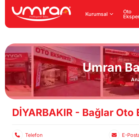
Oto
Kurumsal
Eksper
Umran Ba
An
DİYARBAKIR - Bağlar Oto 
Telefon
E-Post