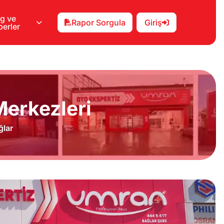
g ve
Rapor Sorgula
Giriş
erler
erkezleri
ğlar