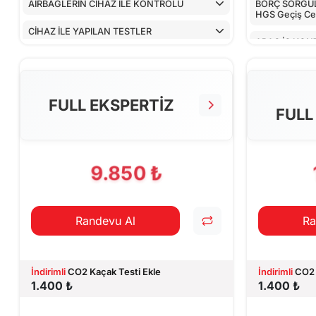
AİRBAGLERİN CİHAZ İLE KONTROLÜ
BORÇ SORGULA
HGS Geçiş Cez
CİHAZ İLE YAPILAN TESTLER
ARAÇ İÇ KON
ALT KONTRO
TORPİDO KO
FULL EKSPERTİZ
FULL
AİRBAGLERİN
CİHAZ İLE YA
9.850 ₺
Randevu Al
Ra
İndirimli
CO2 Kaçak Testi Ekle
İndirimli
CO2 
1.400 ₺
1.400 ₺