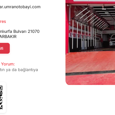
ar.umranotobayi.com
res
nlıurfa Bulvarı 21070
ARBAKIR
fi
 Yorum:
tın ya da bağlantıya