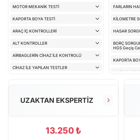
MOTOR MEKANİK TESTİ
FARLARIN HA
KAPORTA BOYA TESTİ
KİLOMETRE 
ARAÇ İÇ KONTROLLERİ
HASAR SORG
ALT KONTROLLER
BORÇ SORGULA
HGS Geçiş Cez
AİRBAGLERİN CİHAZ İLE KONTROLÜ
KAPORTA BOY
CİHAZ İLE YAPILAN TESTLER
MOTOR MEKA
ARAÇ İÇ KON
ALT KONTRO
UZAKTAN EKSPERTİZ
AİRBAGLERİN
CİHAZ İLE YA
13.250 ₺