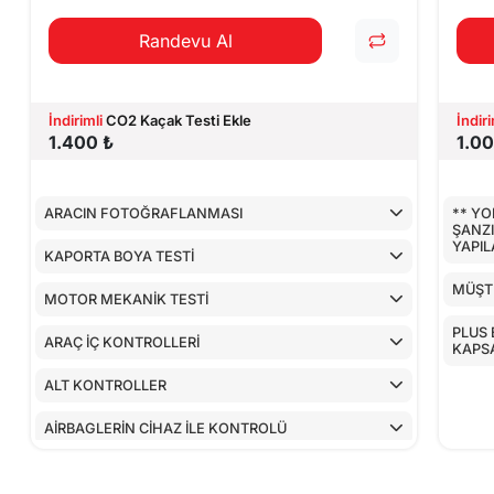
Randevu Al
İndirimli
CO2 Kaçak Testi Ekle
İndiri
1.400 ₺
1.00
ARACIN FOTOĞRAFLANMASI
** YO
ŞANZ
YAPI
KAPORTA BOYA TESTİ
MÜŞTE
MOTOR MEKANİK TESTİ
PLUS 
ARAÇ İÇ KONTROLLERİ
KAPS
ALT KONTROLLER
AİRBAGLERİN CİHAZ İLE KONTROLÜ
CİHAZ İLE YAPILAN TESTLER