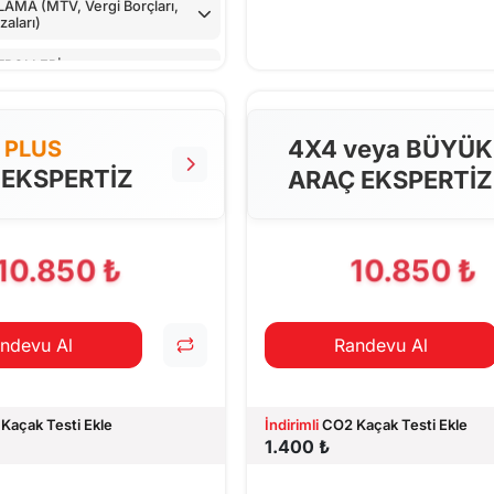
MA (MTV, Vergi Borçları,
aları)
TROLLERİ
LLER
4X4 veya BÜYÜK
PLUS
NTROLÜ
 EKSPERTİZ
ARAÇ EKSPERTİZ
 CİHAZ İLE KONTROLÜ
PILAN TESTLER
10.850 ₺
10.850 ₺
ndevu Al
Randevu Al
Kaçak Testi Ekle
İndirimli
CO2 Kaçak Testi Ekle
1.400 ₺