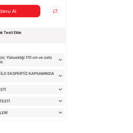
devu Al
 Testi Ekle
zi; Yüksekliği 170 cm ve üstü
ir.
 FİLO EKSPERTİZ KAPSAMINDA
STİ
TESTİ
LERİ
AZ İLE KONTROLÜ