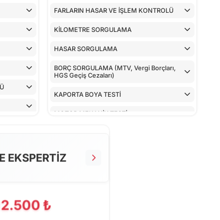
FARLARIN HASAR VE İŞLEM KONTROLÜ
KİLOMETRE SORGULAMA
HASAR SORGULAMA
BORÇ SORGULAMA (MTV, Vergi Borçları,
HGS Geçiş Cezaları)
LÜ
KAPORTA BOYA TESTİ
MOTOR MEKANİK TESTİ
ARAÇ İÇ KONTROLLERİ
ALT KONTROLLER
E EKSPERTİZ
AİRBAGLERİN CİHAZ İLE KONTROLÜ
CİHAZ İLE YAPILAN TESTLER
12.500 ₺