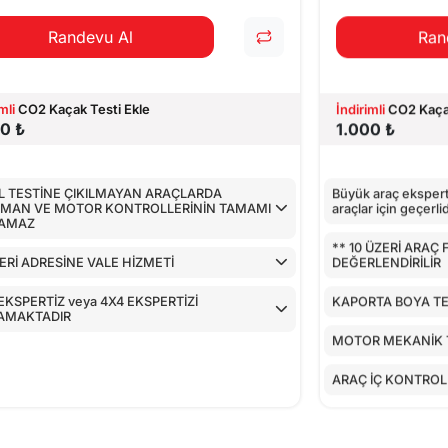
Randevu Al
Ran
mli
CO2 Kaçak Testi Ekle
İndirimli
CO2 Kaçak
0 ₺
1.000 ₺
L TESTİNE ÇIKILMAYAN ARAÇLARDA
Büyük araç eksperti
IMAN VE MOTOR KONTROLLERİNİN TAMAMI
araçlar için geçerlid
LAMAZ
** 10 ÜZERİ ARAÇ
Rİ ADRESİNE VALE HİZMETİ
DEĞERLENDİRİLİR
EKSPERTİZ veya 4X4 EKSPERTİZİ
KAPORTA BOYA TE
AMAKTADIR
MOTOR MEKANİK 
ARAÇ İÇ KONTROL
AİRBAGLERİN CİH