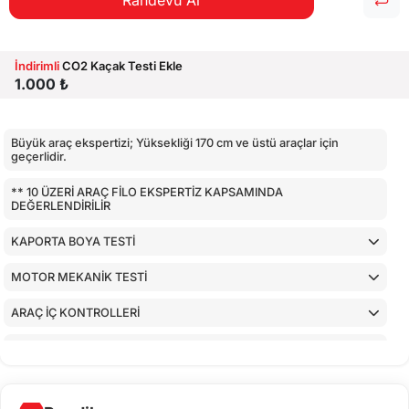
Randevu Al
İndirimli
CO2 Kaçak Testi Ekle
1.000 ₺
Büyük araç ekspertizi; Yüksekliği 170 cm ve üstü araçlar için
geçerlidir.
** 10 ÜZERİ ARAÇ FİLO EKSPERTİZ KAPSAMINDA
DEĞERLENDİRİLİR
KAPORTA BOYA TESTİ
MOTOR MEKANİK TESTİ
ARAÇ İÇ KONTROLLERİ
AİRBAGLERİN CİHAZ İLE KONTROLÜ
CİHAZ İLE YAPILAN TESTLER