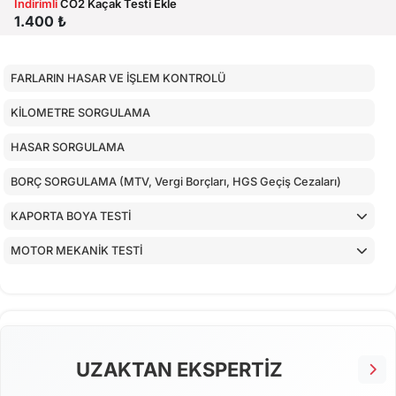
İndirimli
CO2 Kaçak Testi Ekle
1.400 ₺
FARLARIN HASAR VE İŞLEM KONTROLÜ
KİLOMETRE SORGULAMA
HASAR SORGULAMA
BORÇ SORGULAMA (MTV, Vergi Borçları, HGS Geçiş Cezaları)
KAPORTA BOYA TESTİ
MOTOR MEKANİK TESTİ
ARAÇ İÇ KONTROLLERİ
ALT KONTROLLER
AİRBAGLERİN CİHAZ İLE KONTROLÜ
UZAKTAN EKSPERTİZ
CİHAZ İLE YAPILAN TESTLER