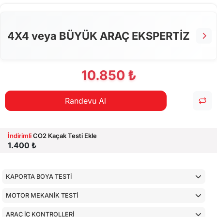
ALT KONTROLLER
AİRBAGLERİN CİHAZ İLE KONTROLÜ
4X4 veya BÜYÜK ARAÇ EKSPERTİZ
CİHAZ İLE YAPILAN TESTLER
10.850 ₺
Randevu Al
İndirimli
CO2 Kaçak Testi Ekle
1.400 ₺
KAPORTA BOYA TESTİ
MOTOR MEKANİK TESTİ
ARAÇ İÇ KONTROLLERİ