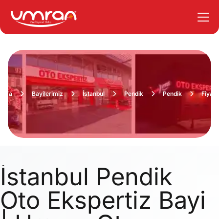
ayfa
Bayilerimiz
İstanbul
Pendik
Pendik
Fiyatl
İstanbul Pendik
Oto Ekspertiz Bayi