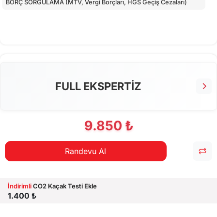
BORÇ SORGULAMA (MTV, Vergi Borçları, HGS Geçiş Cezaları)
FULL EKSPERTİZ
9.850 ₺
Randevu Al
İndirimli
CO2 Kaçak Testi Ekle
1.400 ₺