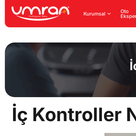
Oto
Kurumsal
Eksper
İ
İç Kontroller N