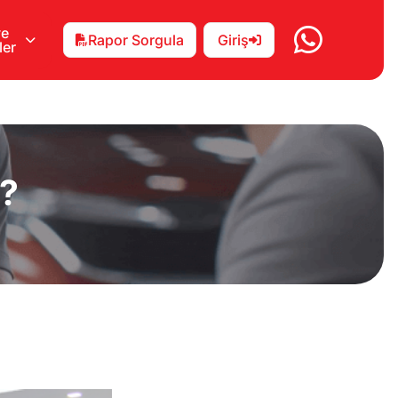
ve
Rapor Sorgula
Giriş
ler
r?