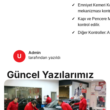
Emniyet Kemeri Ko
mekanizması kontro
Kapı ve Pencere M
kontrol edilir.
Diğer Kontroller:
An
Admin
U
tarafından yazıldı
Güncel Yazılarımız