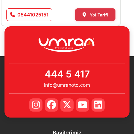
05441025151
Yol Tarifi
444 5 417
info@umranoto.com
Bayilerimiz