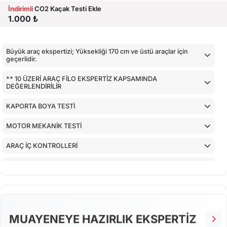
İndirimli
CO2 Kaçak Testi Ekle
1.000 ₺
Büyük araç ekspertizi; Yüksekliği 170 cm ve üstü araçlar için
geçerlidir.
** 10 ÜZERİ ARAÇ FİLO EKSPERTİZ KAPSAMINDA
DEĞERLENDİRİLİR
KAPORTA BOYA TESTİ
MOTOR MEKANİK TESTİ
ARAÇ İÇ KONTROLLERİ
AİRBAGLERİN CİHAZ İLE KONTROLÜ
CİHAZ İLE YAPILAN TESTLER
MUAYENEYE HAZIRLIK EKSPERTİZ