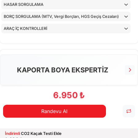
HASAR SORGULAMA
BORÇ SORGULAMA (MTV, Vergi Borçları, HGS Geçiş Cezaları)
ARAÇ İÇ KONTROLLERİ
ALT KONTROLLER
TORPİDO KONTROLÜ
AİRBAGLERİN CİHAZ İLE KONTROLÜ
KAPORTA BOYA EKSPERTİZ
CİHAZ İLE YAPILAN TESTLER
6.950 ₺
Randevu Al
İndirimli
CO2 Kaçak Testi Ekle