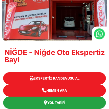
NİĞDE - Niğde Oto Ekspertiz
Bayi
EKSPERTIZ RANDEVUSU AL
HEMEN ARA
YOL TARIFI