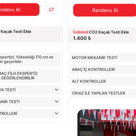
ndevu Al
Randevu Al
Kaçak Testi Ekle
İndirimli
CO2 Kaçak Testi Ekle
1.400 ₺
pertizi; Yüksekliği 170 cm ve
MOTOR MEKANİK TESTİ
in geçerlidir.
ARAÇ İÇ KONTROLLERİ
ARAÇ FİLO EKSPERTİZ
DEĞERLENDİRİLİR
ALT KONTROLLER
A TESTİ
CİHAZ İLE YAPILAN TESTLER
NİK TESTİ
TROLLERİ
 CİHAZ İLE KONTROLÜ