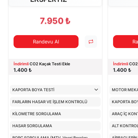
CİHAZ İLE YA
7.950 ₺
Randevu Al
Ra
İndirimli
CO2 Kaçak Testi Ekle
İndirimli
CO2 
1.400 ₺
1.400 ₺
KAPORTA BOYA TESTİ
MOTOR MEKA
FARLARIN HASAR VE İŞLEM KONTROLÜ
KAPORTA BOY
KİLOMETRE SORGULAMA
ARAÇ İÇ KON
HASAR SORGULAMA
ALT KONTRO
BORÇ SORGULAMA (MTV, Vergi Borçları,
AİRBAGLERİN