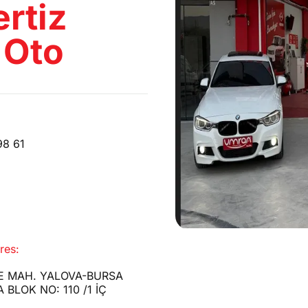
rtiz
PILAN TESTLER
 Oto
98 61
res:
E MAH. YALOVA-BURSA
 BLOK NO: 110 /1 İÇ