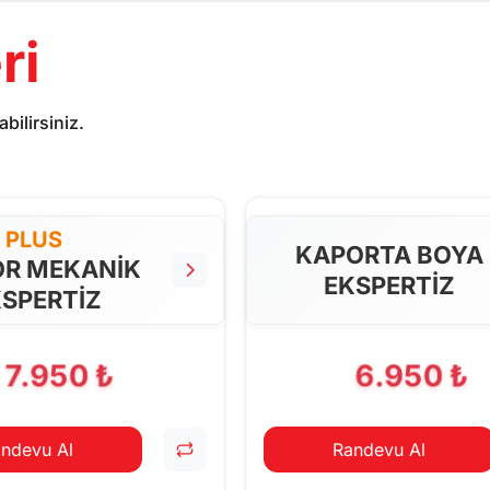
ri
bilirsiniz.
PLUS
KAPORTA BOYA
R MEKANİK
EKSPERTİZ
SPERTİZ
7.950 ₺
6.950 ₺
ndevu Al
Randevu Al