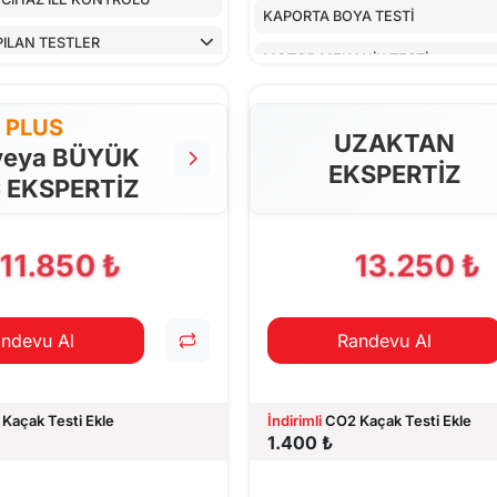
KAPORTA BOYA TESTİ
PILAN TESTLER
MOTOR MEKANİK TESTİ
ARAÇ İÇ KONTROLLERİ
PLUS
UZAKTAN
ALT KONTROLLER
veya BÜYÜK
EKSPERTİZ
 EKSPERTİZ
AİRBAGLERİN CİHAZ İLE KONTRO
CİHAZ İLE YAPILAN TESTLER
11.850 ₺
13.250 ₺
ndevu Al
Randevu Al
Kaçak Testi Ekle
İndirimli
CO2 Kaçak Testi Ekle
1.400 ₺