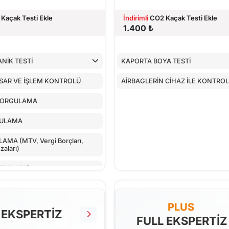
Kaçak Testi Ekle
İndirimli
CO2 Kaçak Testi Ekle
1.400 ₺
NİK TESTİ
KAPORTA BOYA TESTİ
SAR VE İŞLEM KONTROLÜ
AİRBAGLERİN CİHAZ İLE KONTRO
SORGULAMA
GULAMA
MA (MTV, Vergi Borçları,
aları)
TROLLERİ
LLER
PLUS
NTROLÜ
 EKSPERTİZ
FULL EKSPERTİZ
 CİHAZ İLE KONTROLÜ