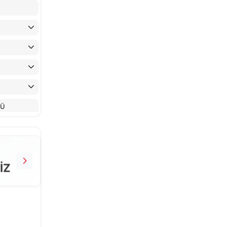
LÜ
İZ