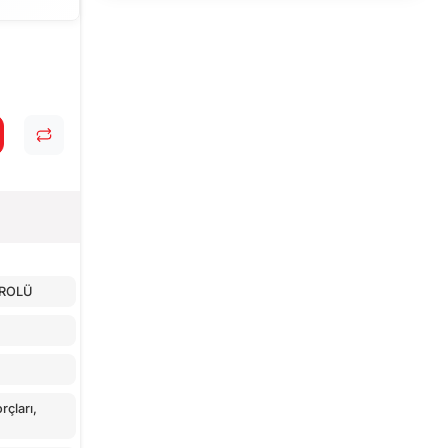
TROLÜ
çları,