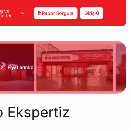
g ve
Rapor Sorgula
Giriş
erler
Fiyatlarımız
o Ekspertiz