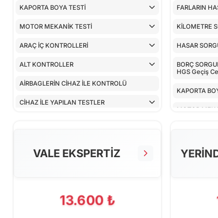
KAPORTA BOYA TESTİ
FARLARIN HA
MOTOR MEKANİK TESTİ
KİLOMETRE 
ARAÇ İÇ KONTROLLERİ
HASAR SOR
ALT KONTROLLER
BORÇ SORGULA
HGS Geçiş Cez
AİRBAGLERİN CİHAZ İLE KONTROLÜ
KAPORTA BOY
CİHAZ İLE YAPILAN TESTLER
MOTOR MEKA
ARAÇ İÇ KON
ALT KONTRO
VALE EKSPERTİZ
YERİN
AİRBAGLERİN
CİHAZ İLE YA
13.600 ₺