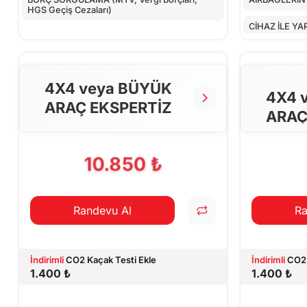
HGS Geçiş Cezaları)
CİHAZ İLE YA
4X4 veya BÜYÜK
4X4 
ARAÇ EKSPERTİZ
ARAÇ
10.850 ₺
Randevu Al
Ra
İndirimli
CO2 Kaçak Testi Ekle
İndirimli
CO2 
1.400 ₺
1.400 ₺