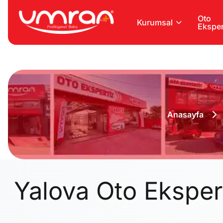
Oto
Kurumsal
Eksper
Anasayfa
Yalova Oto Eksper