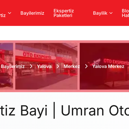
Ekspertiz
Blo
Bayilerimiz
Bayilik
tiz
Paketleri
Hab
Bayilerimiz
Yalova
Merkez
Yalova Merkez
tiz Bayi | Umran Ot