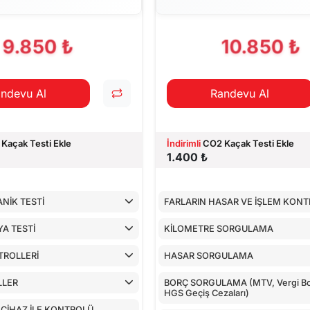
PILAN TESTLER
9.850 ₺
10.850 ₺
ndevu Al
Randevu Al
Kaçak Testi Ekle
İndirimli
CO2 Kaçak Testi Ekle
1.400 ₺
NİK TESTİ
FARLARIN HASAR VE İŞLEM KON
A TESTİ
KİLOMETRE SORGULAMA
TROLLERİ
HASAR SORGULAMA
LLER
BORÇ SORGULAMA (MTV, Vergi Bor
HGS Geçiş Cezaları)
 CİHAZ İLE KONTROLÜ