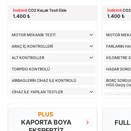
İndirimli
CO2 Kaçak Testi Ekle
İndirimli
CO2 
1.400 ₺
1.400 ₺
MOTOR MEKANİK TESTİ
MOTOR MEKA
ARAÇ İÇ KONTROLLERİ
FARLARIN HA
ALT KONTROLLER
KİLOMETRE 
TORPİDO KONTROLÜ
HASAR SOR
AİRBAGLERİN CİHAZ İLE KONTROLÜ
BORÇ SORGULA
HGS Geçiş Cez
CİHAZ İLE YAPILAN TESTLER
ARAÇ İÇ KON
ALT KONTRO
PLUS
TORPİDO KO
KAPORTA BOYA
FULL
EKSPERTİZ
AİRBAGLERİN