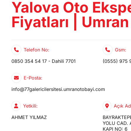
Yalova Oto Ekspe
CİHAZ İLE YA
Fiyatları | Umran
Telefon No:
Gsm:
0850 354 54 17 - Dahili 7701
(0555) 975 
E-Posta:
info@77galericilersitesi.umranotobayi.com
Yetkili:
Açık Ad
AHMET YILMAZ
BAYRAKTEP
YOLU CAD. A
KAPI NO: 6