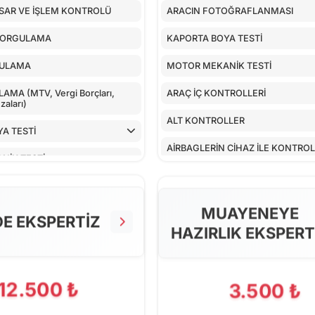
SAR VE İŞLEM KONTROLÜ
ARACIN FOTOĞRAFLANMASI
SORGULAMA
KAPORTA BOYA TESTİ
GULAMA
MOTOR MEKANİK TESTİ
MA (MTV, Vergi Borçları,
ARAÇ İÇ KONTROLLERİ
aları)
ALT KONTROLLER
A TESTİ
AİRBAGLERİN CİHAZ İLE KONTRO
NİK TESTİ
CİHAZ İLE YAPILAN TESTLER
TROLLERİ
EKSTRA 80 NOKTA KONTROLLERİ
MUAYENEYE
LLER
DE EKSPERTİZ
HAZIRLIK EKSPERT
 CİHAZ İLE KONTROLÜ
PILAN TESTLER
12.500 ₺
3.500 ₺