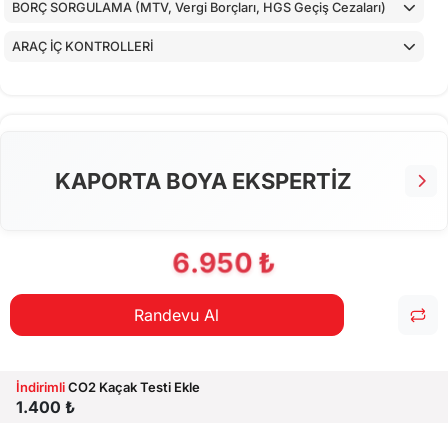
BORÇ SORGULAMA (MTV, Vergi Borçları, HGS Geçiş Cezaları)
ARAÇ İÇ KONTROLLERİ
ALT KONTROLLER
TORPİDO KONTROLÜ
AİRBAGLERİN CİHAZ İLE KONTROLÜ
KAPORTA BOYA EKSPERTİZ
CİHAZ İLE YAPILAN TESTLER
6.950 ₺
Randevu Al
İndirimli
CO2 Kaçak Testi Ekle
1.400 ₺