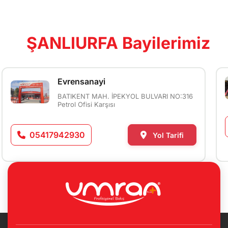
ŞANLIURFA Bayilerimiz
Evrensanayi
BATIKENT MAH. İPEKYOL BULVARI NO:316
Petrol Ofisi Karşısı
05417942930
Yol Tarifi