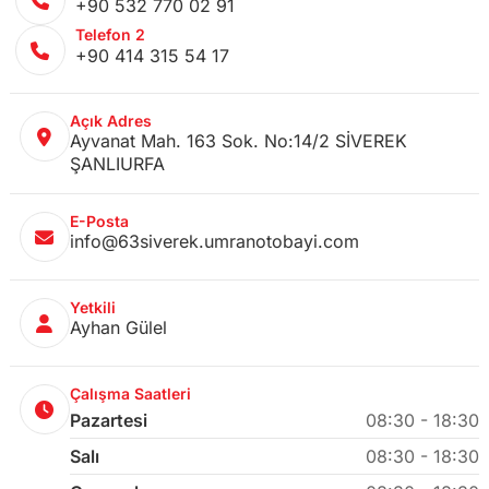
+90 532 770 02 91
Telefon 2
+90 414 315 54 17
Açık Adres
Ayvanat Mah. 163 Sok. No:14/2 SİVEREK
ŞANLIURFA
E-Posta
info@63siverek.umranotobayi.com
Yetkili
Ayhan Gülel
Çalışma Saatleri
Pazartesi
08:30 - 18:30
Salı
08:30 - 18:30