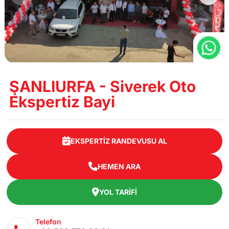
ŞANLIURFA - Siverek Oto
Ekspertiz Bayi
EKSPERTIZ RANDEVUSU AL
HEMEN ARA
YOL TARIFI
Telefon