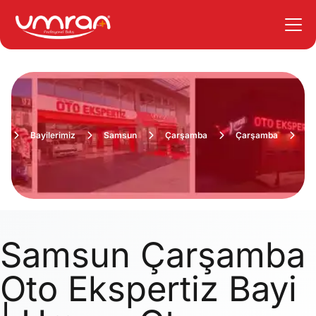
a
Bayilerimiz
Samsun
Çarşamba
Çarşamba
Fi
Samsun Çarşamba
Oto Ekspertiz Bayi