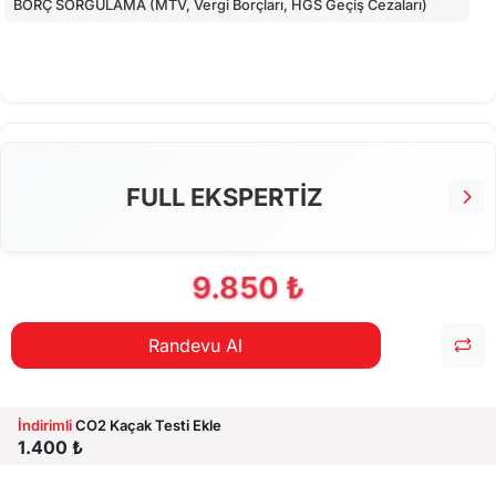
BORÇ SORGULAMA (MTV, Vergi Borçları, HGS Geçiş Cezaları)
FULL EKSPERTİZ
9.850 ₺
Randevu Al
İndirimli
CO2 Kaçak Testi Ekle
1.400 ₺