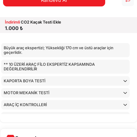
Randevu Al
İndirimli
CO2 Kaçak Testi Ekle
1.000 ₺
Büyük araç ekspertizi; Yüksekliği 170 cm ve üstü araçlar için
geçerlidir.
** 10 ÜZERİ ARAÇ FİLO EKSPERTİZ KAPSAMINDA
DEĞERLENDİRİLİR
KAPORTA BOYA TESTİ
MOTOR MEKANİK TESTİ
ARAÇ İÇ KONTROLLERİ
AİRBAGLERİN CİHAZ İLE KONTROLÜ
CİHAZ İLE YAPILAN TESTLER