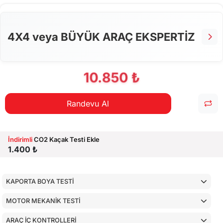
ALT KONTROLLER
AİRBAGLERİN CİHAZ İLE KONTROLÜ
4X4 veya BÜYÜK ARAÇ EKSPERTİZ
CİHAZ İLE YAPILAN TESTLER
10.850 ₺
Randevu Al
İndirimli
CO2 Kaçak Testi Ekle
1.400 ₺
KAPORTA BOYA TESTİ
MOTOR MEKANİK TESTİ
ARAÇ İÇ KONTROLLERİ