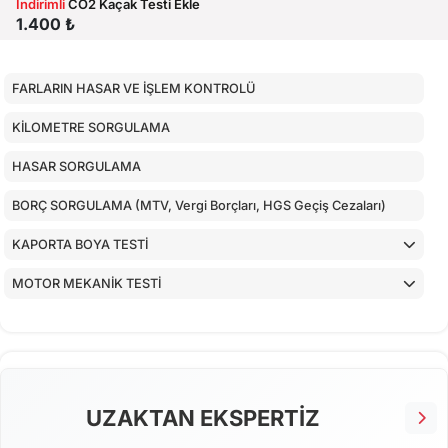
İndirimli
CO2 Kaçak Testi Ekle
1.400 ₺
FARLARIN HASAR VE İŞLEM KONTROLÜ
KİLOMETRE SORGULAMA
HASAR SORGULAMA
BORÇ SORGULAMA (MTV, Vergi Borçları, HGS Geçiş Cezaları)
KAPORTA BOYA TESTİ
MOTOR MEKANİK TESTİ
ARAÇ İÇ KONTROLLERİ
ALT KONTROLLER
AİRBAGLERİN CİHAZ İLE KONTROLÜ
UZAKTAN EKSPERTİZ
CİHAZ İLE YAPILAN TESTLER