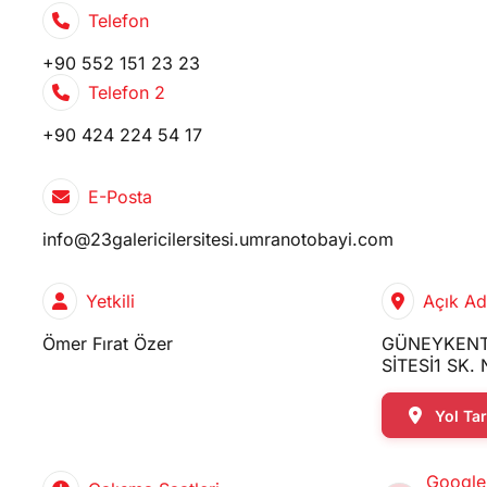
Telefon
+90 552 151 23 23
Telefon 2
+90 424 224 54 17
E-Posta
info@23galericilersitesi.umranotobayi.com
Yetkili
Açık Ad
Ömer Fırat Özer
GÜNEYKENT
SİTESİ1 SK.
Yol Tari
Google