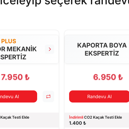
inceleyip seçerek randev
PLUS
KAPORTA BOYA
R MEKANİK
EKSPERTİZ
SPERTİZ
7.950 ₺
6.950 ₺
ndevu Al
Randevu Al
Kaçak Testi Ekle
İndirimli
CO2 Kaçak Testi Ekle
1.400 ₺