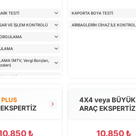
NİK TESTİ
KAPORTA BOYA TESTİ
SAR VE İŞLEM KONTROLÜ
AİRBAGLERİN CİHAZ İLE KONTRO
SORGULAMA
ULAMA
MA (MTV, Vergi Borçları,
aları)
TROLLERİ
LLER
4X4 veya BÜYÜK
PLUS
NTROLÜ
 EKSPERTİZ
ARAÇ EKSPERTİZ
 CİHAZ İLE KONTROLÜ
PILAN TESTLER
10.850 ₺
10.850 ₺