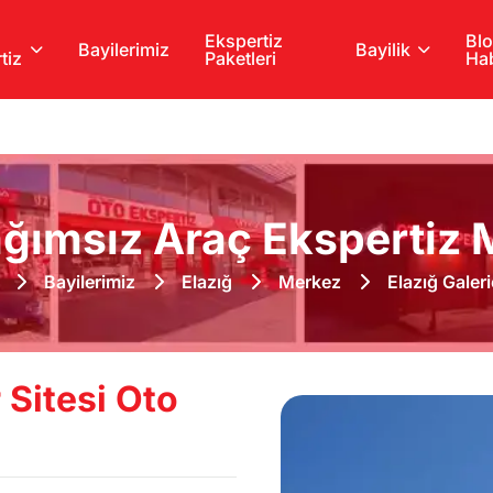
Ekspertiz
Blo
Bayilerimiz
Bayilik
tiz
Paketleri
Hab
ğımsız Araç Ekspertiz M
Bayilerimiz
Elazığ
Merkez
Elazığ Galeric
 Sitesi Oto