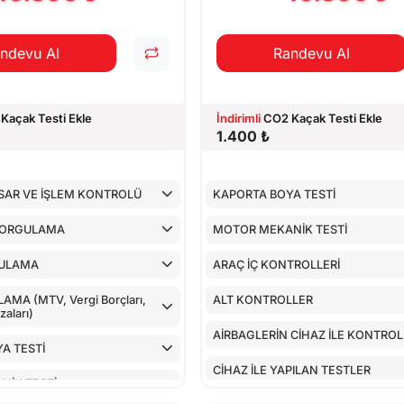
ndevu Al
Randevu Al
Kaçak Testi Ekle
İndirimli
CO2 Kaçak Testi Ekle
1.400 ₺
SAR VE İŞLEM KONTROLÜ
KAPORTA BOYA TESTİ
SORGULAMA
MOTOR MEKANİK TESTİ
ULAMA
ARAÇ İÇ KONTROLLERİ
MA (MTV, Vergi Borçları,
ALT KONTROLLER
aları)
AİRBAGLERİN CİHAZ İLE KONTRO
A TESTİ
CİHAZ İLE YAPILAN TESTLER
NİK TESTİ