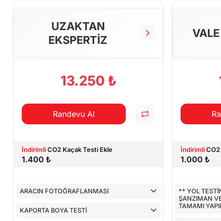
ARAÇ İÇ KON
UZAKTAN
ALT KONTRO
VALE
EKSPERTİZ
AİRBAGLERİN
CİHAZ İLE YA
13.250 ₺
Randevu Al
Ra
İndirimli
CO2 Kaçak Testi Ekle
İndirimli
CO2 
1.400 ₺
1.000 ₺
ARACIN FOTOĞRAFLANMASI
** YOL TEST
ŞANZIMAN V
TAMAMI YAP
KAPORTA BOYA TESTİ