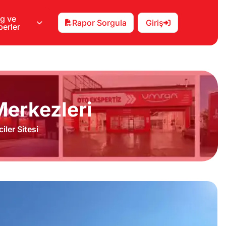
g ve
Rapor Sorgula
Giriş
erler
erkezleri
iler Sitesi