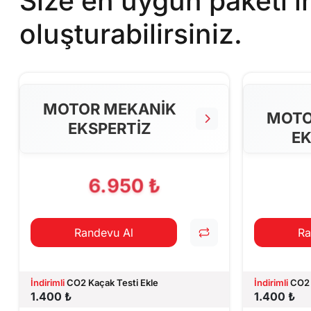
Size en uygun paketi 
oluşturabilirsiniz.
MOTOR MEKANİK
MOTO
EKSPERTİZ
EK
6.950 ₺
Randevu Al
Ra
İndirimli
CO2 Kaçak Testi Ekle
İndirimli
CO2 
1.400 ₺
1.400 ₺