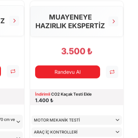
ARAÇ İÇ KONTROLLERİ
MUAYENEYE
ALT KONTROLLER
İZ
HAZIRLIK EKSPERTİZ
AİRBAGLERİN CİHAZ İLE KONTROLÜ
CİHAZ İLE YAPILAN TESTLER
3.500 ₺
Randevu Al
İndirimli
CO2 Kaçak Testi Ekle
1.400 ₺
170 cm ve
MOTOR MEKANİK TESTİ
ARAÇ İÇ KONTROLLERİ