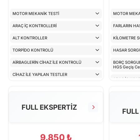
MOTOR MEKANİK TESTİ
MOTOR MEKA
ARAÇ İÇ KONTROLLERİ
FARLARIN HA
ALT KONTROLLER
KİLOMETRE 
TORPİDO KONTROLÜ
HASAR SORG
AİRBAGLERİN CİHAZ İLE KONTROLÜ
BORÇ SORGULA
HGS Geçiş Cez
CİHAZ İLE YAPILAN TESTLER
ARAÇ İÇ KON
ALT KONTRO
TORPİDO KO
FULL EKSPERTİZ
FULL
AİRBAGLERİN
CİHAZ İLE YA
9.850 ₺