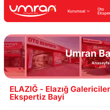
Oto
Kurumsal
Eksper
Umran Ba
Anasayfa
ELAZIĞ - Elazığ Galericiler
Ekspertiz Bayi