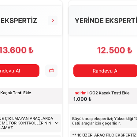
TROLLERİ
LLER
 EKSPERTİZ
YERİNDE EKSPERT
 CİHAZ İLE KONTROLÜ
PILAN TESTLER
13.600 ₺
12.500 ₺
ndevu Al
Randevu Al
Kaçak Testi Ekle
İndirimli
CO2 Kaçak Testi Ekle
1.000 ₺
İNE ÇIKILMAYAN ARAÇLARDA
Büyük araç ekspertizi; Yüksekliği 
E MOTOR KONTROLLERİNİN
üstü araçlar için geçerlidir.
ILAMAZ
** 10 ÜZERİ ARAÇ FİLO EKSPERTİZ