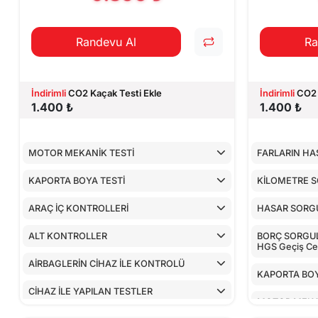
Randevu Al
Ra
İndirimli
CO2 Kaçak Testi Ekle
İndirimli
CO2 
1.400 ₺
1.400 ₺
MOTOR MEKANİK TESTİ
FARLARIN HA
KAPORTA BOYA TESTİ
KİLOMETRE 
ARAÇ İÇ KONTROLLERİ
HASAR SORG
ALT KONTROLLER
BORÇ SORGULA
HGS Geçiş Cez
AİRBAGLERİN CİHAZ İLE KONTROLÜ
KAPORTA BOY
CİHAZ İLE YAPILAN TESTLER
MOTOR MEKA