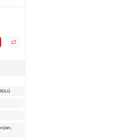
TROLÜ
çları,