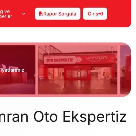
g ve
Rapor Sorgula
Giriş
erler
Fiyatlarımız
mran Oto Ekspertiz