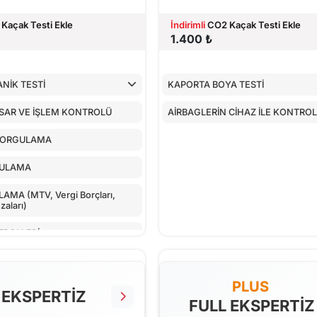
Kaçak Testi Ekle
İndirimli
CO2 Kaçak Testi Ekle
1.400 ₺
NİK TESTİ
KAPORTA BOYA TESTİ
SAR VE İŞLEM KONTROLÜ
AİRBAGLERİN CİHAZ İLE KONTRO
SORGULAMA
GULAMA
MA (MTV, Vergi Borçları,
aları)
TROLLERİ
LLER
PLUS
NTROLÜ
 EKSPERTİZ
FULL EKSPERTİZ
 CİHAZ İLE KONTROLÜ