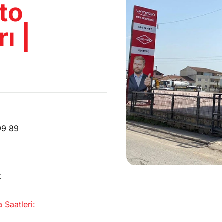
to
 İLE YAPILAN TESTLER
ı |
99 89
t
 Saatleri: