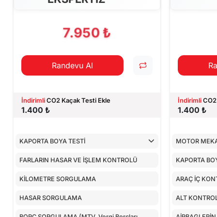
CİHAZ İLE YA
7.950 ₺
Randevu Al
Ra
İndirimli
CO2 Kaçak Testi Ekle
İndirimli
CO2 
1.400 ₺
1.400 ₺
KAPORTA BOYA TESTİ
MOTOR MEKA
FARLARIN HASAR VE İŞLEM KONTROLÜ
KAPORTA BOY
KİLOMETRE SORGULAMA
ARAÇ İÇ KON
HASAR SORGULAMA
ALT KONTRO
BORÇ SORGULAMA (MTV, Vergi Borçları,
AİRBAGLERİN