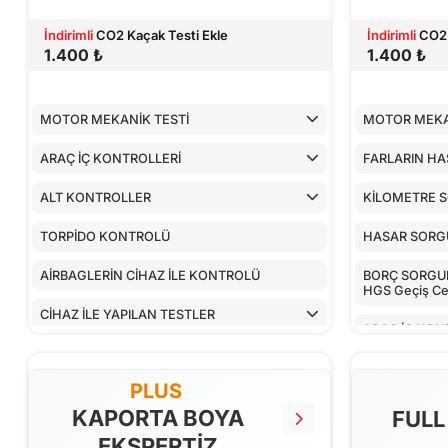
İndirimli
CO2 Kaçak Testi Ekle
İndirimli
CO2 
1.400 ₺
1.400 ₺
MOTOR MEKANİK TESTİ
MOTOR MEKA
ARAÇ İÇ KONTROLLERİ
FARLARIN HA
ALT KONTROLLER
KİLOMETRE 
TORPİDO KONTROLÜ
HASAR SOR
AİRBAGLERİN CİHAZ İLE KONTROLÜ
BORÇ SORGULA
HGS Geçiş Cez
CİHAZ İLE YAPILAN TESTLER
ARAÇ İÇ KON
ALT KONTRO
PLUS
TORPİDO KO
KAPORTA BOYA
FULL
EKSPERTİZ
AİRBAGLERİN