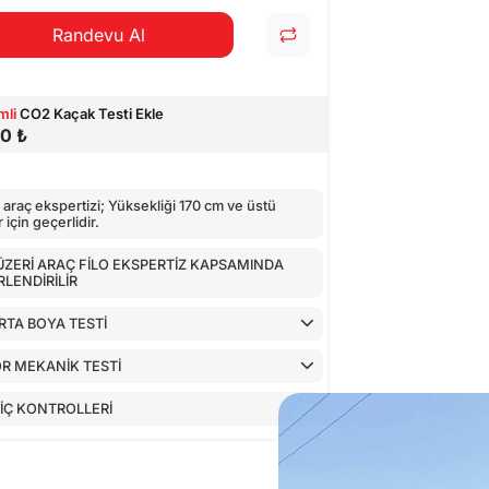
Randevu Al
mli
CO2 Kaçak Testi Ekle
0 ₺
araç ekspertizi; Yüksekliği 170 cm ve üstü
 için geçerlidir.
 ÜZERİ ARAÇ FİLO EKSPERTİZ KAPSAMINDA
LENDİRİLİR
TA BOYA TESTİ
R MEKANİK TESTİ
İÇ KONTROLLERİ
GLERİN CİHAZ İLE KONTROLÜ