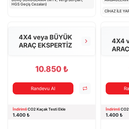
HGS Geçiş Cezaları)
CİHAZ İLE YA
4X4 veya BÜYÜK
4X4 
ARAÇ EKSPERTİZ
ARAÇ
10.850 ₺
Randevu Al
Ra
İndirimli
CO2 Kaçak Testi Ekle
İndirimli
CO2 
1.400 ₺
1.400 ₺