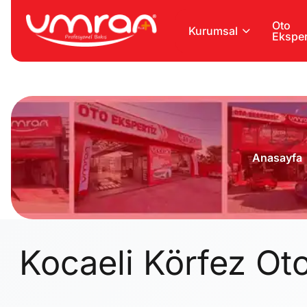
Oto
Kurumsal
Eksper
Anasayfa
Kocaeli Körfez Ot