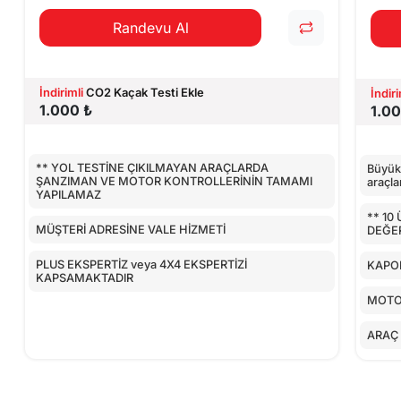
Randevu Al
İndirimli
CO2 Kaçak Testi Ekle
İndiri
1.000 ₺
1.00
** YOL TESTİNE ÇIKILMAYAN ARAÇLARDA
Büyük 
ŞANZIMAN VE MOTOR KONTROLLERİNİN TAMAMI
araçlar
YAPILAMAZ
** 10
MÜŞTERİ ADRESİNE VALE HİZMETİ
DEĞER
PLUS EKSPERTİZ veya 4X4 EKSPERTİZİ
KAPOR
KAPSAMAKTADIR
MOTO
ARAÇ 
AİRBA