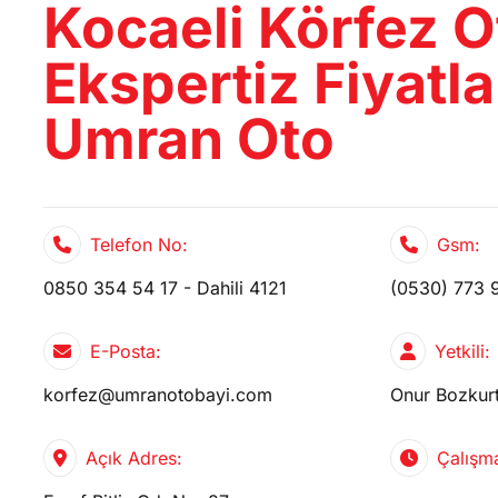
Kocaeli Körfez O
CİHAZ
Ekspertiz Fiyatlar
Umran Oto
Telefon No:
Gsm:
0850 354 54 17 - Dahili 4121
(0530) 773 
E-Posta:
Yetkili:
korfez@umranotobayi.com
Onur Bozkur
Açık Adres:
Çalışma