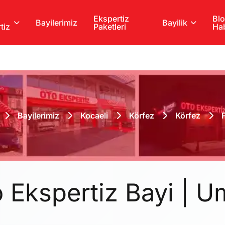
Ekspertiz
Blo
Bayilerimiz
Bayilik
tiz
Paketleri
Hab
Bayilerimiz
Kocaeli
Körfez
Körfez
o Ekspertiz Bayi | U