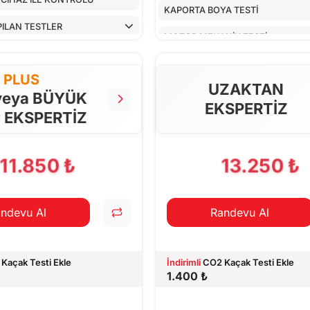
KAPORTA BOYA TESTİ
PILAN TESTLER
MOTOR MEKANİK TESTİ
ARAÇ İÇ KONTROLLERİ
PLUS
UZAKTAN
ALT KONTROLLER
veya BÜYÜK
EKSPERTİZ
 EKSPERTİZ
AİRBAGLERİN CİHAZ İLE KONTRO
CİHAZ İLE YAPILAN TESTLER
11.850 ₺
13.250 ₺
ndevu Al
Randevu Al
Kaçak Testi Ekle
İndirimli
CO2 Kaçak Testi Ekle
1.400 ₺