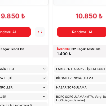
PILAN TESTLER
9.850 ₺
10.850 ₺
ndevu Al
Randevu Al
Kaçak Testi Ekle
İndirimli
CO2 Kaçak Testi Ekle
1.400 ₺
NİK TESTİ
FARLARIN HASAR VE İŞLEM KON
A TESTİ
KİLOMETRE SORGULAMA
TROLLERİ
HASAR SORGULAMA
LLER
BORÇ SORGULAMA (MTV, Vergi Bor
HGS Geçiş Cezaları)
 CİHAZ İLE KONTROLÜ