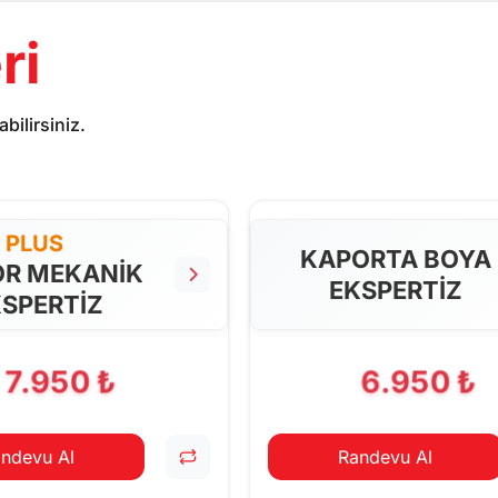
ri
bilirsiniz.
PLUS
KAPORTA BOYA
R MEKANİK
EKSPERTİZ
SPERTİZ
7.950 ₺
6.950 ₺
ndevu Al
Randevu Al