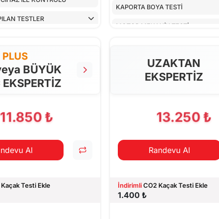
KAPORTA BOYA TESTİ
PILAN TESTLER
MOTOR MEKANİK TESTİ
ARAÇ İÇ KONTROLLERİ
PLUS
UZAKTAN
ALT KONTROLLER
veya BÜYÜK
EKSPERTİZ
 EKSPERTİZ
AİRBAGLERİN CİHAZ İLE KONTRO
CİHAZ İLE YAPILAN TESTLER
11.850 ₺
13.250 ₺
ndevu Al
Randevu Al
Kaçak Testi Ekle
İndirimli
CO2 Kaçak Testi Ekle
1.400 ₺