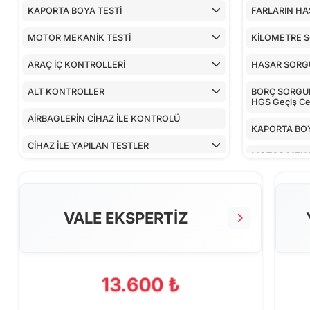
KAPORTA BOYA TESTİ
FARLARIN HA
MOTOR MEKANİK TESTİ
KİLOMETRE 
ARAÇ İÇ KONTROLLERİ
HASAR SOR
ALT KONTROLLER
BORÇ SORGULA
HGS Geçiş Cez
AİRBAGLERİN CİHAZ İLE KONTROLÜ
KAPORTA BOY
CİHAZ İLE YAPILAN TESTLER
MOTOR MEKA
ARAÇ İÇ KON
ALT KONTRO
VALE EKSPERTİZ
AİRBAGLERİN
CİHAZ İLE YA
13.600 ₺