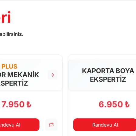
ri
bilirsiniz.
PLUS
KAPORTA BOYA
R MEKANİK
EKSPERTİZ
SPERTİZ
7.950 ₺
6.950 ₺
ndevu Al
Randevu Al