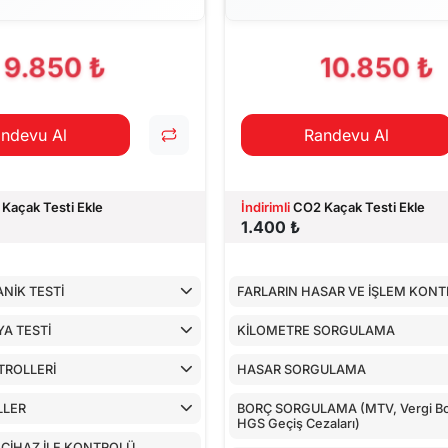
PILAN TESTLER
9.850 ₺
10.850 ₺
ndevu Al
Randevu Al
Kaçak Testi Ekle
İndirimli
CO2 Kaçak Testi Ekle
1.400 ₺
NİK TESTİ
FARLARIN HASAR VE İŞLEM KON
A TESTİ
KİLOMETRE SORGULAMA
TROLLERİ
HASAR SORGULAMA
LLER
BORÇ SORGULAMA (MTV, Vergi Bor
HGS Geçiş Cezaları)
 CİHAZ İLE KONTROLÜ