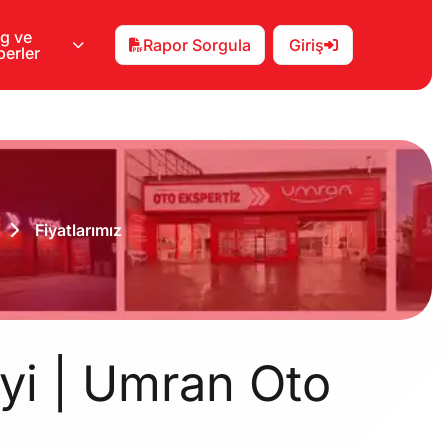
g ve
Rapor Sorgula
Giriş
erler
Fiyatlarımız
ayi | Umran Oto