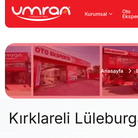
Oto
Kurumsal
Eksper
Anasayfa
Kırklareli Lülebur