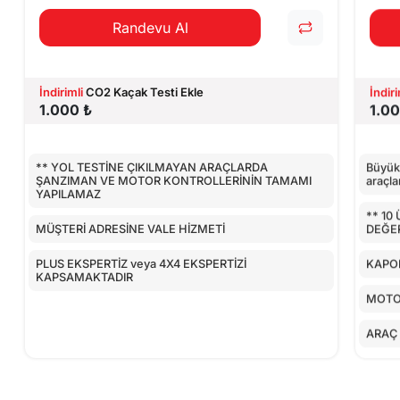
Randevu Al
İndirimli
CO2 Kaçak Testi Ekle
İndiri
1.000 ₺
1.00
** YOL TESTİNE ÇIKILMAYAN ARAÇLARDA
Büyük 
ŞANZIMAN VE MOTOR KONTROLLERİNİN TAMAMI
araçlar
YAPILAMAZ
** 10
MÜŞTERİ ADRESİNE VALE HİZMETİ
DEĞER
PLUS EKSPERTİZ veya 4X4 EKSPERTİZİ
KAPOR
KAPSAMAKTADIR
MOTO
ARAÇ 
AİRBA