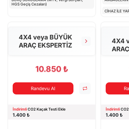
HGS Geçiş Cezaları)
CİHAZ İLE YA
4X4 veya BÜYÜK
4X4 
ARAÇ EKSPERTİZ
ARAÇ
10.850 ₺
Randevu Al
Ra
İndirimli
CO2 Kaçak Testi Ekle
İndirimli
CO2 
1.400 ₺
1.400 ₺