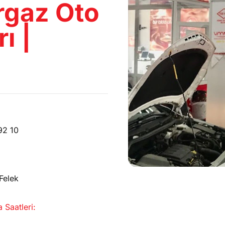
urgaz Oto
 İLE YAPILAN TESTLER
ı |
92 10
Felek
 Saatleri: