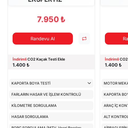
CİHAZ İLE YA
7.950 ₺
Randevu Al
Ra
İndirimli
CO2 Kaçak Testi Ekle
İndirimli
CO2 
1.400 ₺
1.400 ₺
KAPORTA BOYA TESTİ
MOTOR MEKA
FARLARIN HASAR VE İŞLEM KONTROLÜ
KAPORTA BOY
KİLOMETRE SORGULAMA
ARAÇ İÇ KON
HASAR SORGULAMA
ALT KONTRO
BORÇ SORGULAMA (MTV, Vergi Borçları,
AİRBAGLERİN