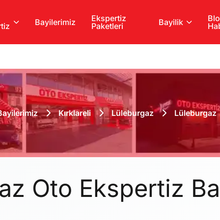
Ekspertiz
Blo
Bayilerimiz
Bayilik
tiz
Paketleri
Hab
Bayilerimiz
Kırklareli
Lüleburgaz
Lüleburgaz
gaz Oto Ekspertiz B