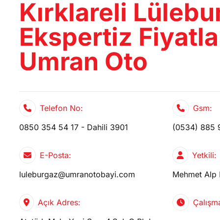
Kırklareli Lüleb
CİHAZ
Ekspertiz Fiyatlar
Umran Oto
Telefon No:
Gsm:
0850 354 54 17 - Dahili 3901
(0534) 885 
E-Posta:
Yetkili:
luleburgaz@umranotobayi.com
Mehmet Alp 
Açık Adres:
Çalışma