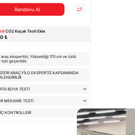
Randevu Al
mli
CO2 Kaçak Testi Ekle
0 ₺
araç ekspertizi; Yüksekliği 170 cm ve üstü
 için geçerlidir.
 ÜZERİ ARAÇ FİLO EKSPERTİZ KAPSAMINDA
LENDİRİLİR
TA BOYA TESTİ
R MEKANİK TESTİ
İÇ KONTROLLERİ
GLERİN CİHAZ İLE KONTROLÜ