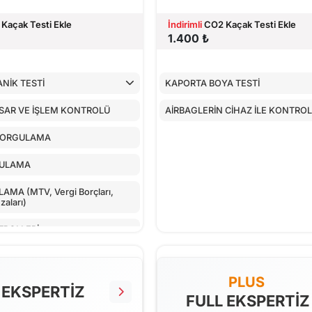
Kaçak Testi Ekle
İndirimli
CO2 Kaçak Testi Ekle
1.400 ₺
NİK TESTİ
KAPORTA BOYA TESTİ
SAR VE İŞLEM KONTROLÜ
AİRBAGLERİN CİHAZ İLE KONTRO
SORGULAMA
GULAMA
MA (MTV, Vergi Borçları,
aları)
TROLLERİ
LLER
PLUS
NTROLÜ
 EKSPERTİZ
FULL EKSPERTİZ
 CİHAZ İLE KONTROLÜ