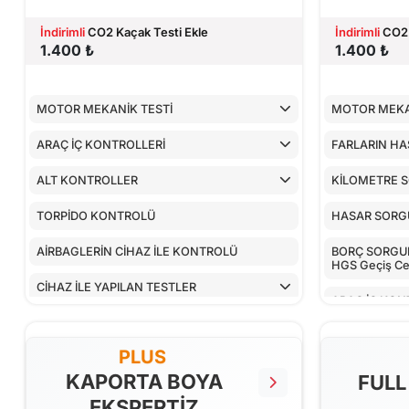
İndirimli
CO2 Kaçak Testi Ekle
İndirimli
CO2 
1.400 ₺
1.400 ₺
MOTOR MEKANİK TESTİ
MOTOR MEKA
ARAÇ İÇ KONTROLLERİ
FARLARIN HA
ALT KONTROLLER
KİLOMETRE 
TORPİDO KONTROLÜ
HASAR SOR
AİRBAGLERİN CİHAZ İLE KONTROLÜ
BORÇ SORGULA
HGS Geçiş Cez
CİHAZ İLE YAPILAN TESTLER
ARAÇ İÇ KON
ALT KONTRO
PLUS
TORPİDO KO
KAPORTA BOYA
FULL
EKSPERTİZ
AİRBAGLERİN