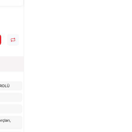
TROLÜ
çları,