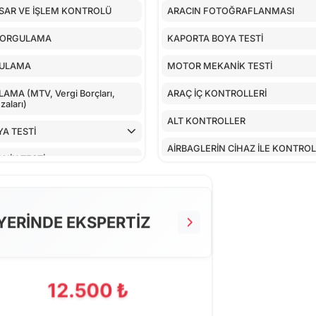
SAR VE İŞLEM KONTROLÜ
ARACIN FOTOĞRAFLANMASI
SORGULAMA
KAPORTA BOYA TESTİ
GULAMA
MOTOR MEKANİK TESTİ
MA (MTV, Vergi Borçları,
ARAÇ İÇ KONTROLLERİ
aları)
ALT KONTROLLER
A TESTİ
AİRBAGLERİN CİHAZ İLE KONTRO
NİK TESTİ
CİHAZ İLE YAPILAN TESTLER
TROLLERİ
EKSTRA 80 NOKTA KONTROLLERİ
LLER
YERİNDE EKSPERTİZ
 CİHAZ İLE KONTROLÜ
PILAN TESTLER
12.500 ₺