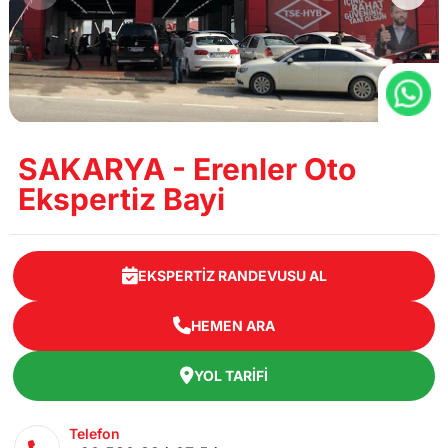
SAKARYA - Erenler Oto
Ekspertiz Bayi
EKSPERTIZ RANDEVUSU AL
HEMEN ARA
YOL TARIFI
Telefon