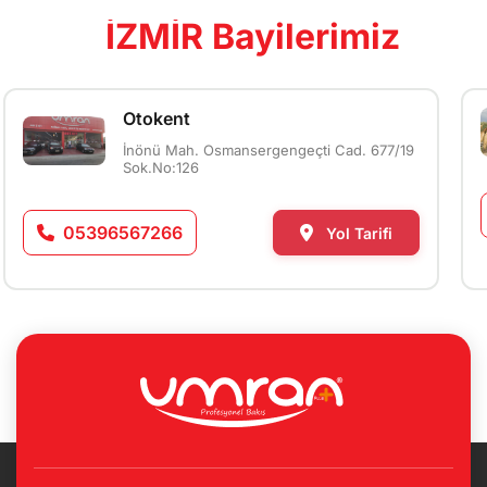
İZMİR Bayilerimiz
Otokent
İnönü Mah. Osmansergengeçti Cad. 677/19
Sok.No:126
05396567266
Yol Tarifi