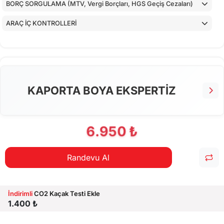
BORÇ SORGULAMA (MTV, Vergi Borçları, HGS Geçiş Cezaları)
ARAÇ İÇ KONTROLLERİ
ALT KONTROLLER
TORPİDO KONTROLÜ
AİRBAGLERİN CİHAZ İLE KONTROLÜ
KAPORTA BOYA EKSPERTİZ
CİHAZ İLE YAPILAN TESTLER
6.950 ₺
Randevu Al
İndirimli
CO2 Kaçak Testi Ekle
1.400 ₺