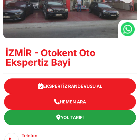
İZMİR - Otokent Oto
Ekspertiz Bayi
EKSPERTIZ RANDEVUSU AL
HEMEN ARA
YOL TARIFI
Telefon