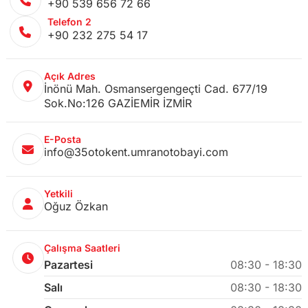
+90 539 656 72 66
Telefon 2
+90 232 275 54 17
Açık Adres
İnönü Mah. Osmansergengeçti Cad. 677/19
Sok.No:126 GAZİEMİR İZMİR
E-Posta
info@35otokent.umranotobayi.com
Yetkili
Oğuz Özkan
Çalışma Saatleri
Pazartesi
08:30 - 18:30
Salı
08:30 - 18:30