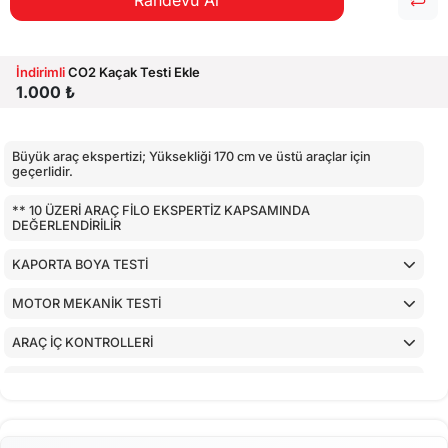
Randevu Al
İndirimli
CO2 Kaçak Testi Ekle
1.000 ₺
Büyük araç ekspertizi; Yüksekliği 170 cm ve üstü araçlar için
geçerlidir.
** 10 ÜZERİ ARAÇ FİLO EKSPERTİZ KAPSAMINDA
DEĞERLENDİRİLİR
KAPORTA BOYA TESTİ
MOTOR MEKANİK TESTİ
ARAÇ İÇ KONTROLLERİ
AİRBAGLERİN CİHAZ İLE KONTROLÜ
CİHAZ İLE YAPILAN TESTLER