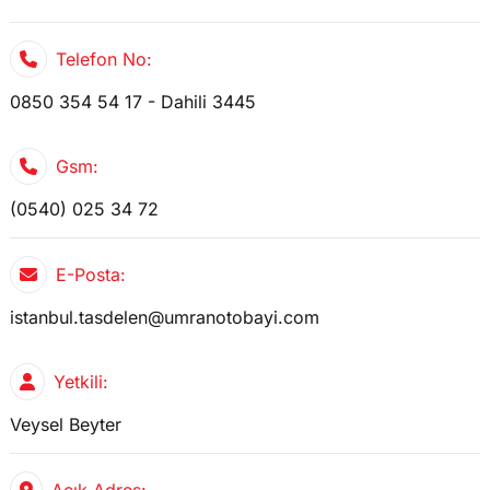
Telefon No:
0850 354 54 17 - Dahili 3445
Gsm:
(0540) 025 34 72
E-Posta:
istanbul.tasdelen@umranotobayi.com
Yetkili:
Veysel Beyter
Açık Adres: