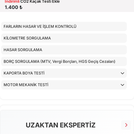
İndirimli
CO2 Kaçak Testi Ekle
1.400 ₺
FARLARIN HASAR VE İŞLEM KONTROLÜ
KİLOMETRE SORGULAMA
HASAR SORGULAMA
BORÇ SORGULAMA (MTV, Vergi Borçları, HGS Geçiş Cezaları)
KAPORTA BOYA TESTİ
MOTOR MEKANİK TESTİ
ARAÇ İÇ KONTROLLERİ
ALT KONTROLLER
AİRBAGLERİN CİHAZ İLE KONTROLÜ
UZAKTAN EKSPERTİZ
CİHAZ İLE YAPILAN TESTLER