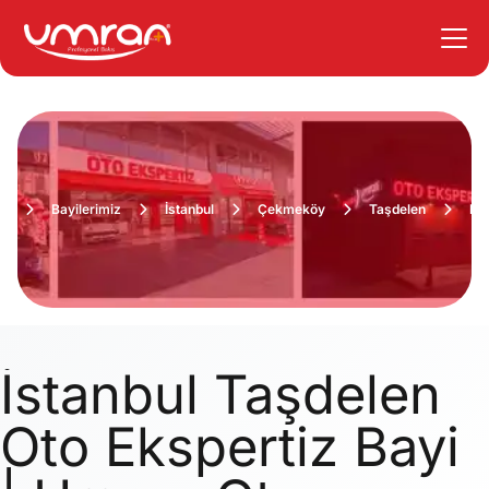
a
Bayilerimiz
İstanbul
Çekmeköy
Taşdelen
Fiy
İstanbul Taşdelen
Oto Ekspertiz Bayi