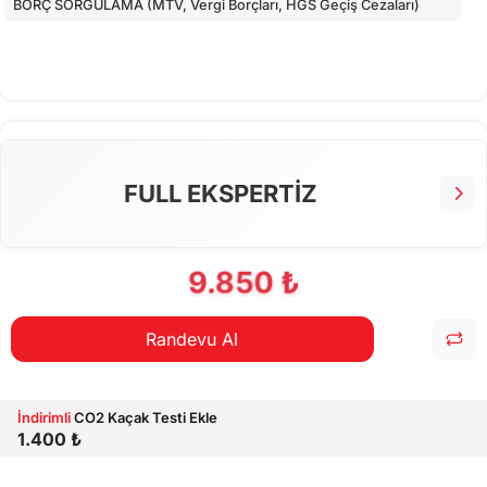
BORÇ SORGULAMA (MTV, Vergi Borçları, HGS Geçiş Cezaları)
FULL EKSPERTİZ
9.850 ₺
Randevu Al
İndirimli
CO2 Kaçak Testi Ekle
1.400 ₺