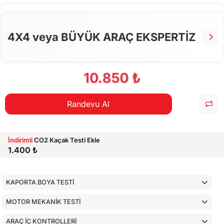
ALT KONTROLLER
AİRBAGLERİN CİHAZ İLE KONTROLÜ
4X4 veya BÜYÜK ARAÇ EKSPERTİZ
CİHAZ İLE YAPILAN TESTLER
10.850 ₺
Randevu Al
İndirimli
CO2 Kaçak Testi Ekle
1.400 ₺
KAPORTA BOYA TESTİ
MOTOR MEKANİK TESTİ
ARAÇ İÇ KONTROLLERİ