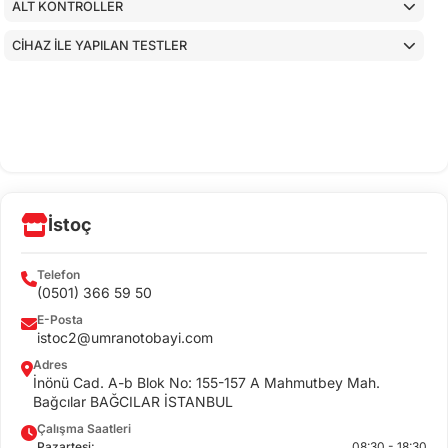
ALT KONTROLLER
CİHAZ İLE YAPILAN TESTLER
İstoç
Telefon
(0501) 366 59 50
E-Posta
istoc2@umranotobayi.com
Adres
İnönü Cad. A-b Blok No: 155-157 A Mahmutbey Mah.
Bağcılar BAĞCILAR İSTANBUL
Çalışma Saatleri
Pazartesi:
08:30 - 18:30