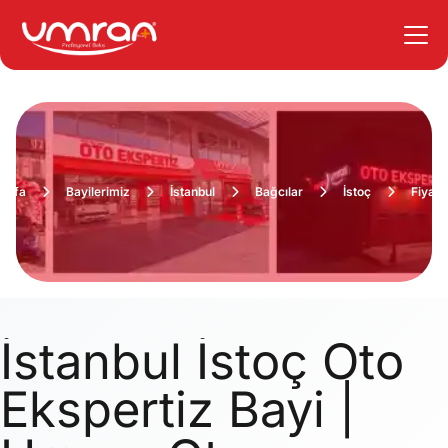
ayfa
Bayilerimiz
İstanbul
Bağcılar
İstoç
Fiyatl
İstanbul İstoç Oto
Ekspertiz Bayi |