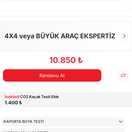
ARAÇ İÇ KONTROLLERİ
ALT KONTROLLER
AİRBAGLERİN CİHAZ İLE KONTROLÜ
4X4 veya BÜYÜK ARAÇ EKSPERTİZ
CİHAZ İLE YAPILAN TESTLER
10.850 ₺
Randevu Al
İndirimli
CO2 Kaçak Testi Ekle
1.400 ₺
KAPORTA BOYA TESTİ