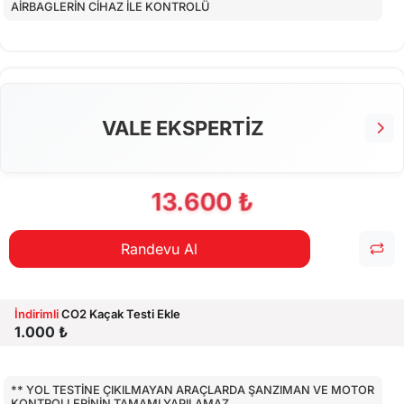
AİRBAGLERİN CİHAZ İLE KONTROLÜ
CİHAZ İLE YAPILAN TESTLER
EKSTRA 80 NOKTA KONTROLLERİ
VALE EKSPERTİZ
13.600 ₺
Randevu Al
İndirimli
CO2 Kaçak Testi Ekle
1.000 ₺
** YOL TESTİNE ÇIKILMAYAN ARAÇLARDA ŞANZIMAN VE MOTOR
KONTROLLERİNİN TAMAMI YAPILAMAZ