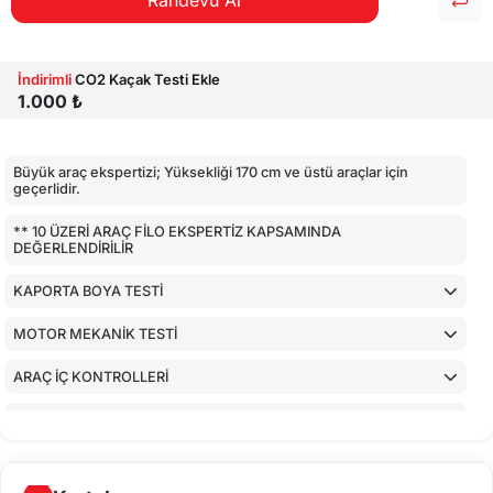
Randevu Al
İndirimli
CO2 Kaçak Testi Ekle
1.000 ₺
Büyük araç ekspertizi; Yüksekliği 170 cm ve üstü araçlar için
geçerlidir.
** 10 ÜZERİ ARAÇ FİLO EKSPERTİZ KAPSAMINDA
DEĞERLENDİRİLİR
KAPORTA BOYA TESTİ
MOTOR MEKANİK TESTİ
ARAÇ İÇ KONTROLLERİ
AİRBAGLERİN CİHAZ İLE KONTROLÜ
CİHAZ İLE YAPILAN TESTLER