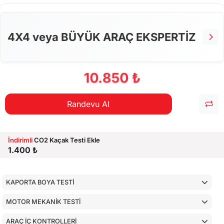
ALT KONTROLLER
AİRBAGLERİN CİHAZ İLE KONTROLÜ
4X4 veya BÜYÜK ARAÇ EKSPERTİZ
CİHAZ İLE YAPILAN TESTLER
10.850 ₺
Randevu Al
İndirimli
CO2 Kaçak Testi Ekle
1.400 ₺
KAPORTA BOYA TESTİ
MOTOR MEKANİK TESTİ
ARAÇ İÇ KONTROLLERİ