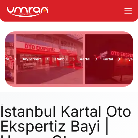
sayfa
Bayilerimiz
İstanbul
Kartal
Kartal
Fiyatla
İstanbul Kartal Oto
Ekspertiz Bayi |