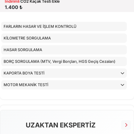
İndirimli
CO2 Kaçak Testi Ekle
1.400 ₺
FARLARIN HASAR VE İŞLEM KONTROLÜ
KİLOMETRE SORGULAMA
HASAR SORGULAMA
BORÇ SORGULAMA (MTV, Vergi Borçları, HGS Geçiş Cezaları)
KAPORTA BOYA TESTİ
MOTOR MEKANİK TESTİ
ARAÇ İÇ KONTROLLERİ
ALT KONTROLLER
AİRBAGLERİN CİHAZ İLE KONTROLÜ
UZAKTAN EKSPERTİZ
CİHAZ İLE YAPILAN TESTLER