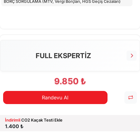
BORÇ SORGULAMA (MTV, Vergi Borçları, HGS Geçiş Cezaları)
FULL EKSPERTİZ
9.850 ₺
Randevu Al
İndirimli
CO2 Kaçak Testi Ekle
1.400 ₺