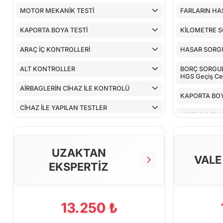
MOTOR MEKANİK TESTİ
FARLARIN HA
KAPORTA BOYA TESTİ
KİLOMETRE 
ARAÇ İÇ KONTROLLERİ
HASAR SORG
ALT KONTROLLER
BORÇ SORGULA
HGS Geçiş Cez
AİRBAGLERİN CİHAZ İLE KONTROLÜ
KAPORTA BOY
CİHAZ İLE YAPILAN TESTLER
MOTOR MEKA
ARAÇ İÇ KON
UZAKTAN
ALT KONTRO
VALE
EKSPERTİZ
AİRBAGLERİN
CİHAZ İLE YA
13.250 ₺