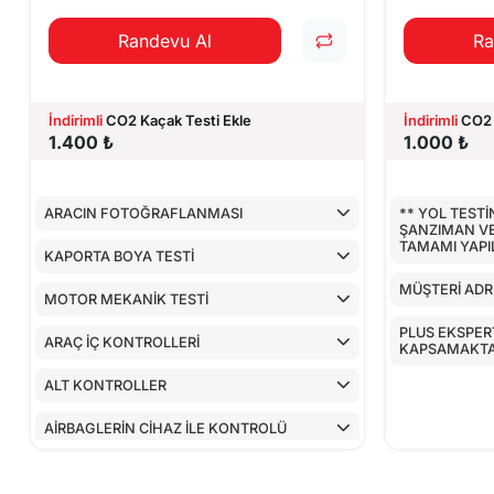
Randevu Al
Ra
İndirimli
CO2 Kaçak Testi Ekle
İndirimli
CO2 
1.400 ₺
1.000 ₺
ARACIN FOTOĞRAFLANMASI
** YOL TEST
ŞANZIMAN V
TAMAMI YAP
KAPORTA BOYA TESTİ
MÜŞTERİ ADR
MOTOR MEKANİK TESTİ
PLUS EKSPERT
ARAÇ İÇ KONTROLLERİ
KAPSAMAKTA
ALT KONTROLLER
AİRBAGLERİN CİHAZ İLE KONTROLÜ
CİHAZ İLE YAPILAN TESTLER