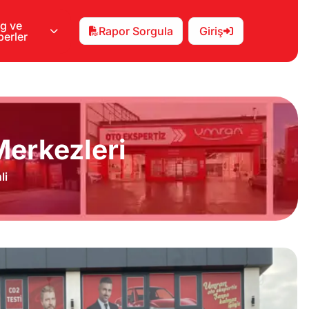
g ve
Rapor Sorgula
Giriş
erler
erkezleri
li