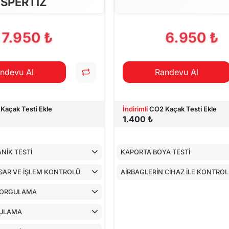
SPERTİZ
7.950 ₺
6.950 ₺
ndevu Al
Randevu Al
Kaçak Testi Ekle
İndirimli
CO2 Kaçak Testi Ekle
1.400 ₺
NİK TESTİ
KAPORTA BOYA TESTİ
SAR VE İŞLEM KONTROLÜ
AİRBAGLERİN CİHAZ İLE KONTRO
SORGULAMA
ULAMA