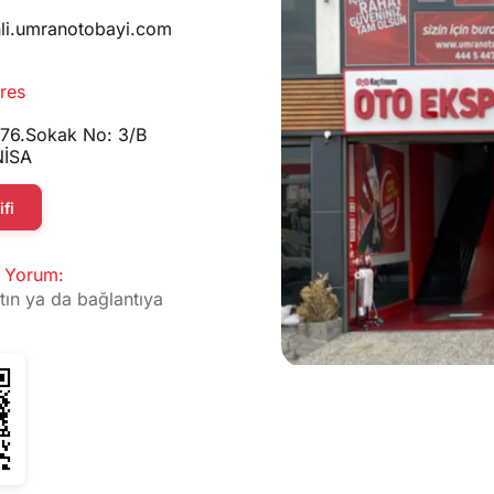
hli.umranotobayi.com
res
676.Sokak No: 3/B
NİSA
fi
 Yorum:
tın ya da bağlantıya