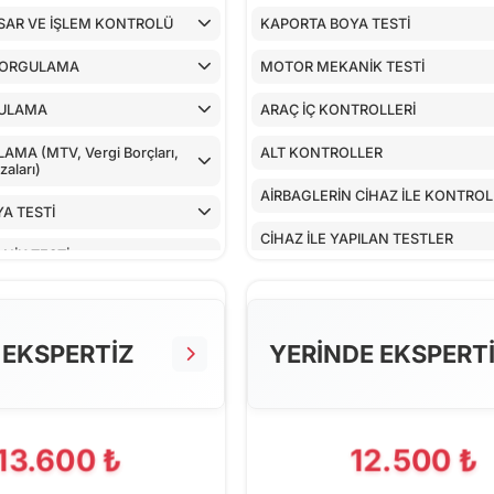
SAR VE İŞLEM KONTROLÜ
KAPORTA BOYA TESTİ
SORGULAMA
MOTOR MEKANİK TESTİ
ULAMA
ARAÇ İÇ KONTROLLERİ
MA (MTV, Vergi Borçları,
ALT KONTROLLER
aları)
AİRBAGLERİN CİHAZ İLE KONTRO
A TESTİ
CİHAZ İLE YAPILAN TESTLER
NİK TESTİ
TROLLERİ
LLER
 EKSPERTİZ
YERİNDE EKSPERT
 CİHAZ İLE KONTROLÜ
PILAN TESTLER
13.600 ₺
12.500 ₺