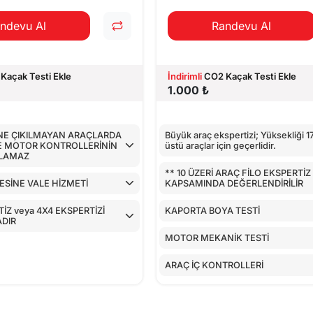
ndevu Al
Randevu Al
Kaçak Testi Ekle
İndirimli
CO2 Kaçak Testi Ekle
1.000 ₺
İNE ÇIKILMAYAN ARAÇLARDA
Büyük araç ekspertizi; Yüksekliği 
E MOTOR KONTROLLERİNİN
üstü araçlar için geçerlidir.
ILAMAZ
** 10 ÜZERİ ARAÇ FİLO EKSPERTİZ
ESİNE VALE HİZMETİ
KAPSAMINDA DEĞERLENDİRİLİR
İZ veya 4X4 EKSPERTİZİ
KAPORTA BOYA TESTİ
DIR
MOTOR MEKANİK TESTİ
ARAÇ İÇ KONTROLLERİ
AİRBAGLERİN CİHAZ İLE KONTRO