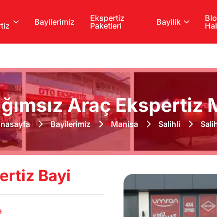
Ekspertiz
Blo
Bayilerimiz
Bayilik
tiz
Paketleri
Hab
ğımsız Araç Ekspertiz M
nasayfa
Bayilerimiz
Manisa
Salihli
Salih
ertiz Bayi
a