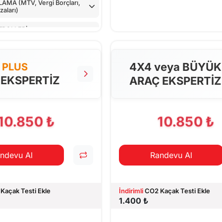
MA (MTV, Vergi Borçları,
aları)
TROLLERİ
LLER
4X4 veya BÜYÜK
PLUS
NTROLÜ
 EKSPERTİZ
ARAÇ EKSPERTİZ
 CİHAZ İLE KONTROLÜ
PILAN TESTLER
10.850 ₺
10.850 ₺
ndevu Al
Randevu Al
Kaçak Testi Ekle
İndirimli
CO2 Kaçak Testi Ekle
1.400 ₺