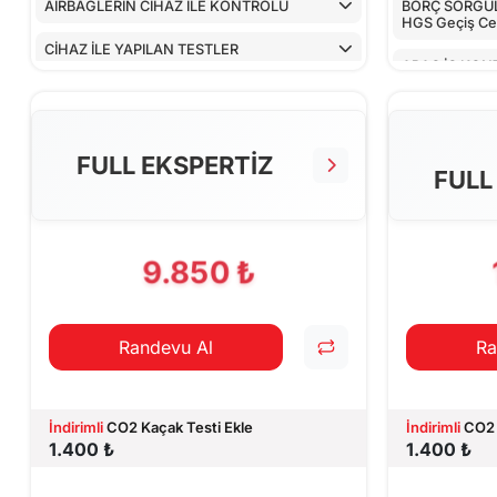
AİRBAGLERİN CİHAZ İLE KONTROLÜ
BORÇ SORGULA
HGS Geçiş Cez
CİHAZ İLE YAPILAN TESTLER
ARAÇ İÇ KON
ALT KONTRO
TORPİDO KO
FULL EKSPERTİZ
FULL
AİRBAGLERİN
CİHAZ İLE YA
9.850 ₺
Randevu Al
Ra
İndirimli
CO2 Kaçak Testi Ekle
İndirimli
CO2 
1.400 ₺
1.400 ₺