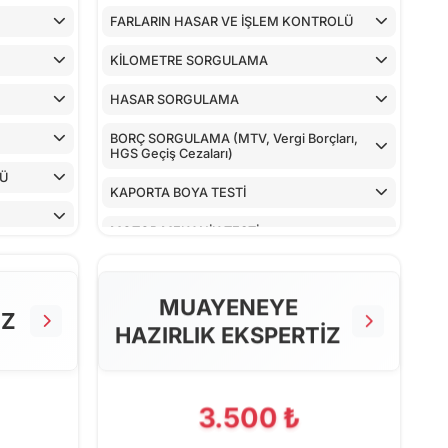
FARLARIN HASAR VE İŞLEM KONTROLÜ
KİLOMETRE SORGULAMA
HASAR SORGULAMA
BORÇ SORGULAMA (MTV, Vergi Borçları,
HGS Geçiş Cezaları)
LÜ
KAPORTA BOYA TESTİ
MOTOR MEKANİK TESTİ
ARAÇ İÇ KONTROLLERİ
MUAYENEYE
ALT KONTROLLER
İZ
HAZIRLIK EKSPERTİZ
AİRBAGLERİN CİHAZ İLE KONTROLÜ
CİHAZ İLE YAPILAN TESTLER
3.500 ₺