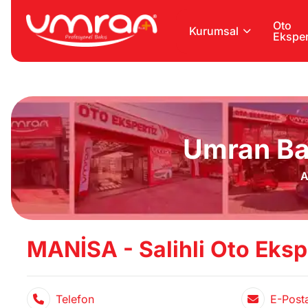
Oto
Kurumsal
Eksper
Umran Ba
A
MANİSA - Salihli Oto Eksp
Telefon
E-Post