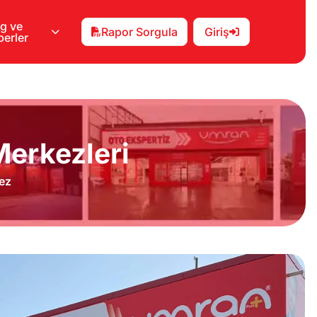
g ve
Rapor Sorgula
Giriş
erler
erkezleri
ez