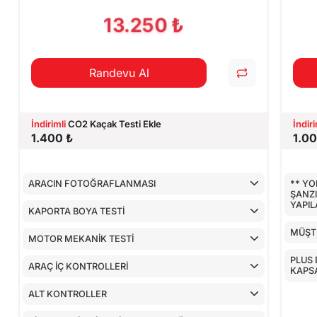
CİHAZ İLE YA
13.250 ₺
Randevu Al
İndirimli
CO2 Kaçak Testi Ekle
İndiri
1.400 ₺
1.00
ARACIN FOTOĞRAFLANMASI
** YO
ŞANZ
YAPI
KAPORTA BOYA TESTİ
MÜŞTE
MOTOR MEKANİK TESTİ
PLUS 
ARAÇ İÇ KONTROLLERİ
KAPS
ALT KONTROLLER