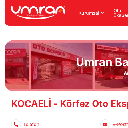
Oto
Kurumsal
Eksper
Umran Ba
A
KOCAELİ - Körfez Oto Eksp
Telefon
E-Post