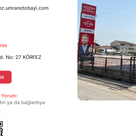
ez.umranotobayi.com
res
 Cd. No: 27 KÖRFEZ
fi
 Yorum:
tın ya da bağlantıya