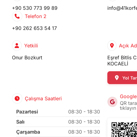
+90 530 773 99 89
info@41korf
Telefon 2
+90 262 653 54 17
Yetkili
Açık Ad
Onur Bozkurt
Eşref Bitlis
KOCAELİ
Yol Tari
Google
Çalışma Saatleri
QR tara
tıklayın
Pazartesi
08:30 - 18:30
Salı
08:30 - 18:30
Çarşamba
08:30 - 18:30