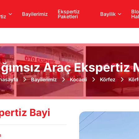
Ekspertiz
Blo
Bayilerimiz
Bayilik
tiz
Paketleri
Hab
ğımsız Araç Ekspertiz M
nasayfa
Bayilerimiz
Kocaeli
Körfez
Körf
ertiz Bayi
a