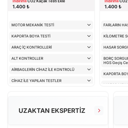
İndirimli
CO2 Kaçak Testi Ekle
İndirimli
CO2 
1.400 ₺
1.400 ₺
MOTOR MEKANİK TESTİ
FARLARIN HA
KAPORTA BOYA TESTİ
KİLOMETRE 
ARAÇ İÇ KONTROLLERİ
HASAR SORG
ALT KONTROLLER
BORÇ SORGULA
HGS Geçiş Cez
AİRBAGLERİN CİHAZ İLE KONTROLÜ
KAPORTA BOY
CİHAZ İLE YAPILAN TESTLER
MOTOR MEKA
ARAÇ İÇ KON
ALT KONTRO
UZAKTAN EKSPERTİZ
AİRBAGLERİN