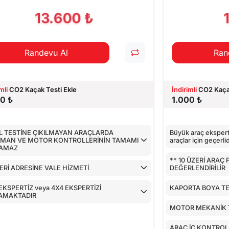
PILAN TESTLER
13.600 ₺
Randevu Al
Ran
mli
CO2 Kaçak Testi Ekle
İndirimli
CO2 Kaçak
0 ₺
1.000 ₺
L TESTİNE ÇIKILMAYAN ARAÇLARDA
Büyük araç eksperti
IMAN VE MOTOR KONTROLLERİNİN TAMAMI
araçlar için geçerlid
LAMAZ
** 10 ÜZERİ ARAÇ
Rİ ADRESİNE VALE HİZMETİ
DEĞERLENDİRİLİR
EKSPERTİZ veya 4X4 EKSPERTİZİ
KAPORTA BOYA TE
AMAKTADIR
MOTOR MEKANİK 
ARAÇ İÇ KONTROL