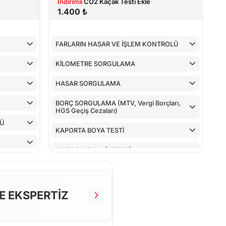
İndirimli
CO2 Kaçak Testi Ekle
1.400 ₺
FARLARIN HASAR VE İŞLEM KONTROLÜ
KİLOMETRE SORGULAMA
HASAR SORGULAMA
BORÇ SORGULAMA (MTV, Vergi Borçları,
HGS Geçiş Cezaları)
LÜ
KAPORTA BOYA TESTİ
MOTOR MEKANİK TESTİ
ARAÇ İÇ KONTROLLERİ
ALT KONTROLLER
E EKSPERTİZ
AİRBAGLERİN CİHAZ İLE KONTROLÜ