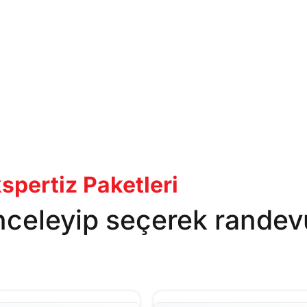
pertiz Paketleri
inceleyip seçerek randev