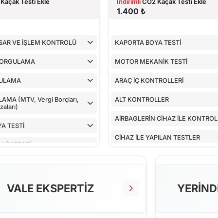
Kaçak Testi Ekle
İndirimli
CO2 Kaçak Testi Ekle
1.400 ₺
SAR VE İŞLEM KONTROLÜ
KAPORTA BOYA TESTİ
SORGULAMA
MOTOR MEKANİK TESTİ
ULAMA
ARAÇ İÇ KONTROLLERİ
MA (MTV, Vergi Borçları,
ALT KONTROLLER
aları)
AİRBAGLERİN CİHAZ İLE KONTRO
A TESTİ
CİHAZ İLE YAPILAN TESTLER
NİK TESTİ
TROLLERİ
LLER
VALE EKSPERTİZ
YERİND
 CİHAZ İLE KONTROLÜ