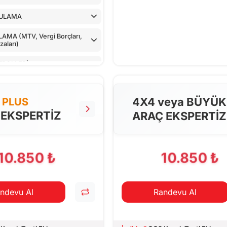
ULAMA
MA (MTV, Vergi Borçları,
aları)
TROLLERİ
LLER
4X4 veya BÜYÜK
PLUS
NTROLÜ
 EKSPERTİZ
ARAÇ EKSPERTİZ
 CİHAZ İLE KONTROLÜ
PILAN TESTLER
10.850 ₺
10.850 ₺
ndevu Al
Randevu Al