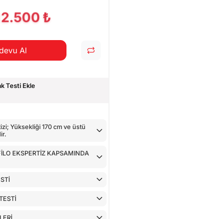
CİHAZ İLE YAPILAN TESTLER
12.500 ₺
devu Al
 Testi Ekle
zi; Yüksekliği 170 cm ve üstü
ir.
 FİLO EKSPERTİZ KAPSAMINDA
STİ
TESTİ
LERİ