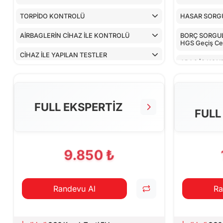
TORPİDO KONTROLÜ
HASAR SORG
AİRBAGLERİN CİHAZ İLE KONTROLÜ
BORÇ SORGULA
HGS Geçiş Cez
CİHAZ İLE YAPILAN TESTLER
ARAÇ İÇ KON
ALT KONTRO
TORPİDO KO
FULL EKSPERTİZ
FULL
AİRBAGLERİN
CİHAZ İLE YA
9.850 ₺
Randevu Al
Ra