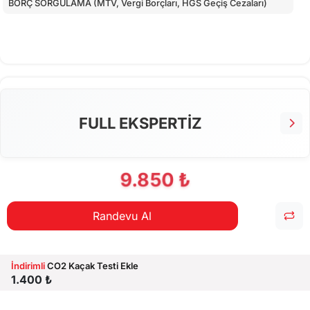
BORÇ SORGULAMA (MTV, Vergi Borçları, HGS Geçiş Cezaları)
FULL EKSPERTİZ
9.850 ₺
Randevu Al
İndirimli
CO2 Kaçak Testi Ekle
1.400 ₺