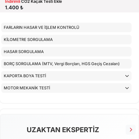
İndirimli
CO2 Kaçak Testi Ekle
1.400 ₺
FARLARIN HASAR VE İŞLEM KONTROLÜ
KİLOMETRE SORGULAMA
HASAR SORGULAMA
BORÇ SORGULAMA (MTV, Vergi Borçları, HGS Geçiş Cezaları)
KAPORTA BOYA TESTİ
MOTOR MEKANİK TESTİ
ARAÇ İÇ KONTROLLERİ
ALT KONTROLLER
AİRBAGLERİN CİHAZ İLE KONTROLÜ
UZAKTAN EKSPERTİZ
CİHAZ İLE YAPILAN TESTLER