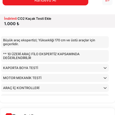
Randevu Al
İndirimli
CO2 Kaçak Testi Ekle
1.000 ₺
Büyük araç ekspertizi; Yüksekliği 170 cm ve üstü araçlar için
geçerlidir.
** 10 ÜZERİ ARAÇ FİLO EKSPERTİZ KAPSAMINDA
DEĞERLENDİRİLİR
KAPORTA BOYA TESTİ
MOTOR MEKANİK TESTİ
ARAÇ İÇ KONTROLLERİ
AİRBAGLERİN CİHAZ İLE KONTROLÜ
CİHAZ İLE YAPILAN TESTLER