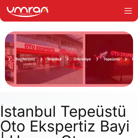
fa
Bayilerimiz
İstanbul
Ümraniye
Tepeüstü
Fiy
İstanbul Tepeüstü
Oto Ekspertiz Bayi