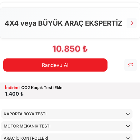
ALT KONTROLLER
AİRBAGLERİN CİHAZ İLE KONTROLÜ
4X4 veya BÜYÜK ARAÇ EKSPERTİZ
CİHAZ İLE YAPILAN TESTLER
10.850 ₺
Randevu Al
İndirimli
CO2 Kaçak Testi Ekle
1.400 ₺
KAPORTA BOYA TESTİ
MOTOR MEKANİK TESTİ
ARAÇ İÇ KONTROLLERİ