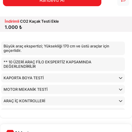
Randevu Al
İndirimli
CO2 Kaçak Testi Ekle
1.000 ₺
Büyük araç ekspertizi; Yüksekliği 170 cm ve üstü araçlar için
geçerlidir.
** 10 ÜZERİ ARAÇ FİLO EKSPERTİZ KAPSAMINDA
DEĞERLENDİRİLİR
KAPORTA BOYA TESTİ
MOTOR MEKANİK TESTİ
ARAÇ İÇ KONTROLLERİ
AİRBAGLERİN CİHAZ İLE KONTROLÜ
CİHAZ İLE YAPILAN TESTLER