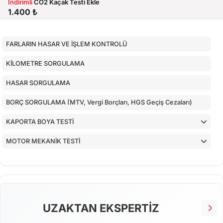
İndirimli
CO2 Kaçak Testi Ekle
1.400 ₺
FARLARIN HASAR VE İŞLEM KONTROLÜ
KİLOMETRE SORGULAMA
HASAR SORGULAMA
BORÇ SORGULAMA (MTV, Vergi Borçları, HGS Geçiş Cezaları)
KAPORTA BOYA TESTİ
MOTOR MEKANİK TESTİ
ARAÇ İÇ KONTROLLERİ
ALT KONTROLLER
AİRBAGLERİN CİHAZ İLE KONTROLÜ
UZAKTAN EKSPERTİZ
CİHAZ İLE YAPILAN TESTLER