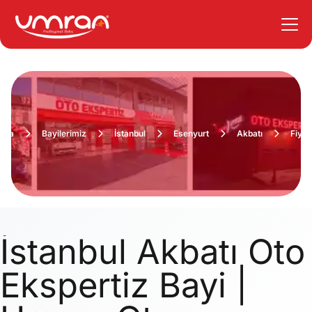
yfa
Bayilerimiz
İstanbul
Esenyurt
Akbatı
Fiyat
İstanbul Akbatı Oto
Ekspertiz Bayi |