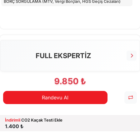
BORÇ SORGULAMA (MTV, Vergi Borçları, HGS Geçiş Cezaları)
FULL EKSPERTİZ
9.850 ₺
Randevu Al
İndirimli
CO2 Kaçak Testi Ekle
1.400 ₺