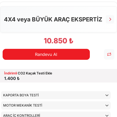
ALT KONTROLLER
AİRBAGLERİN CİHAZ İLE KONTROLÜ
4X4 veya BÜYÜK ARAÇ EKSPERTİZ
CİHAZ İLE YAPILAN TESTLER
10.850 ₺
Randevu Al
İndirimli
CO2 Kaçak Testi Ekle
1.400 ₺
KAPORTA BOYA TESTİ
MOTOR MEKANİK TESTİ
ARAÇ İÇ KONTROLLERİ