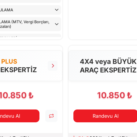
ULAMA
MA (MTV, Vergi Borçları,
aları)
TROLLERİ
LLER
4X4 veya BÜYÜK
PLUS
NTROLÜ
 EKSPERTİZ
ARAÇ EKSPERTİZ
 CİHAZ İLE KONTROLÜ
PILAN TESTLER
10.850 ₺
10.850 ₺
ndevu Al
Randevu Al