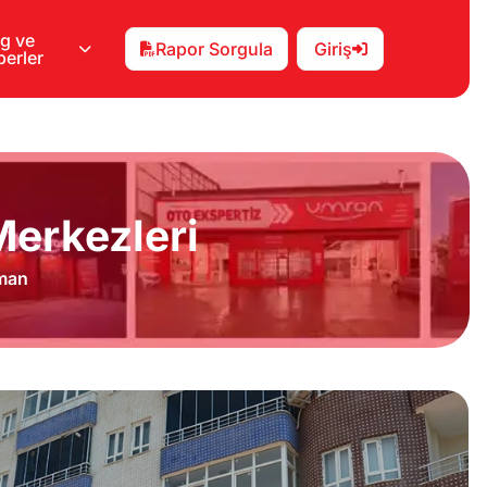
g ve
Rapor Sorgula
Giriş
erler
erkezleri
man