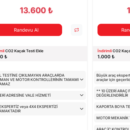
PILAN TESTLER
13.600 ₺
Randevu Al
Ran
mli
CO2 Kaçak Testi Ekle
İndirimli
CO2 Kaçak
0 ₺
1.000 ₺
L TESTİNE ÇIKILMAYAN ARAÇLARDA
Büyük araç eksperti
IMAN VE MOTOR KONTROLLERİNİN TAMAMI
araçlar için geçerlid
LAMAZ
** 10 ÜZERİ ARAÇ
Rİ ADRESİNE VALE HİZMETİ
DEĞERLENDİRİLİR
EKSPERTİZ veya 4X4 EKSPERTİZİ
KAPORTA BOYA TE
AMAKTADIR
MOTOR MEKANİK 
ARAÇ İÇ KONTROL