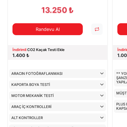
CİHAZ İLE YA
13.250 ₺
Randevu Al
İndirimli
CO2 Kaçak Testi Ekle
İndiri
1.400 ₺
1.00
ARACIN FOTOĞRAFLANMASI
** YO
ŞANZ
YAPI
KAPORTA BOYA TESTİ
MÜŞTE
MOTOR MEKANİK TESTİ
PLUS 
ARAÇ İÇ KONTROLLERİ
KAPS
ALT KONTROLLER