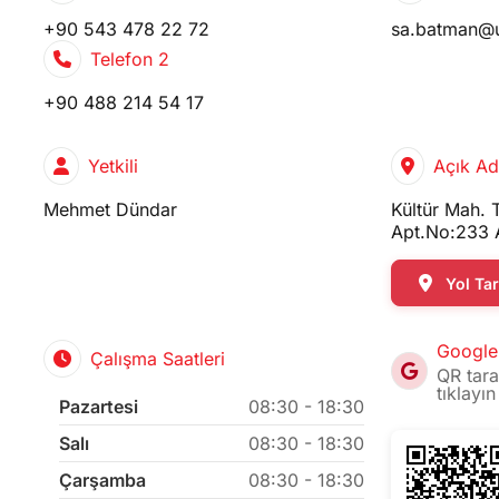
+90 543 478 22 72
sa.batman@
Telefon 2
+90 488 214 54 17
Yetkili
Açık Ad
Mehmet Dündar
Kültür Mah. 
Apt.No:233
Yol Tari
Google
Çalışma Saatleri
QR tara
tıklayın
Pazartesi
08:30 - 18:30
Salı
08:30 - 18:30
Çarşamba
08:30 - 18:30