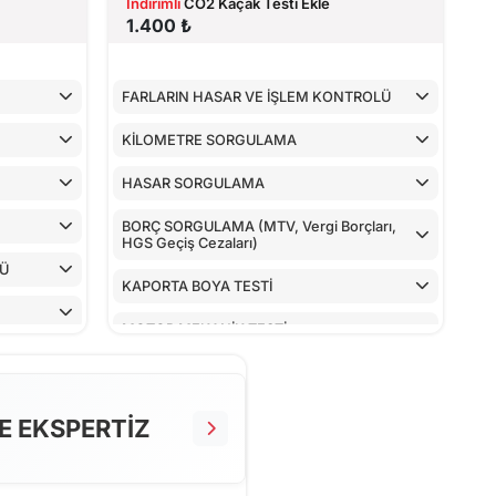
İndirimli
CO2 Kaçak Testi Ekle
1.400 ₺
FARLARIN HASAR VE İŞLEM KONTROLÜ
KİLOMETRE SORGULAMA
HASAR SORGULAMA
BORÇ SORGULAMA (MTV, Vergi Borçları,
HGS Geçiş Cezaları)
LÜ
KAPORTA BOYA TESTİ
MOTOR MEKANİK TESTİ
ARAÇ İÇ KONTROLLERİ
ALT KONTROLLER
E EKSPERTİZ
AİRBAGLERİN CİHAZ İLE KONTROLÜ