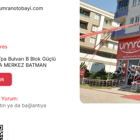
umranotobayi.com
res
Tpa Bulvarı B Blok Güçlü
 A MERKEZ BATMAN
fi
 Yorum:
tın ya da bağlantıya