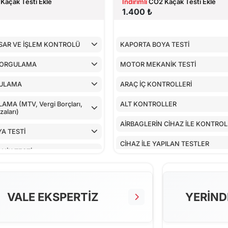
Kaçak Testi Ekle
İndirimli
CO2 Kaçak Testi Ekle
1.400 ₺
SAR VE İŞLEM KONTROLÜ
KAPORTA BOYA TESTİ
SORGULAMA
MOTOR MEKANİK TESTİ
ULAMA
ARAÇ İÇ KONTROLLERİ
MA (MTV, Vergi Borçları,
ALT KONTROLLER
aları)
AİRBAGLERİN CİHAZ İLE KONTRO
A TESTİ
CİHAZ İLE YAPILAN TESTLER
NİK TESTİ
TROLLERİ
LLER
VALE EKSPERTİZ
YERİND
 CİHAZ İLE KONTROLÜ