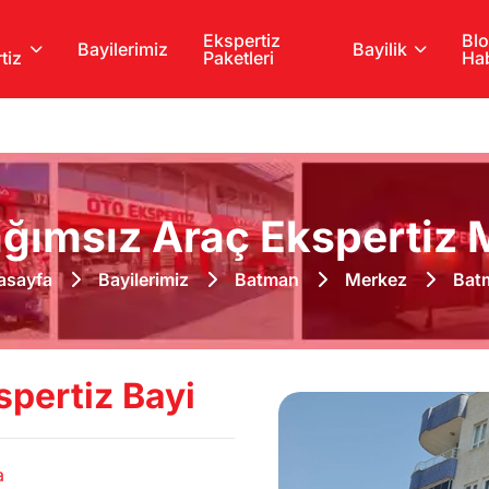
Ekspertiz
Blo
Bayilerimiz
Bayilik
tiz
Paketleri
Hab
ğımsız Araç Ekspertiz M
asayfa
Bayilerimiz
Batman
Merkez
Bat
pertiz Bayi
a