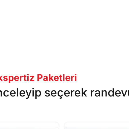
pertiz Paketleri
inceleyip seçerek randev