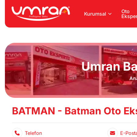
Oto
Kurumsal
Eksper
Umran Ba
An
BATMAN - Batman Oto Eks
Telefon
E-Post