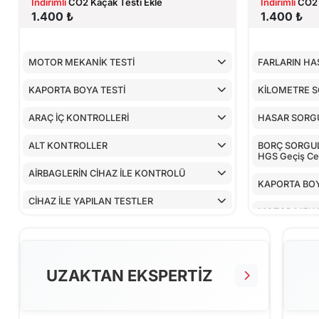
İndirimli
CO2 Kaçak Testi Ekle
İndirimli
CO2 
1.400 ₺
1.400 ₺
MOTOR MEKANİK TESTİ
FARLARIN HA
KAPORTA BOYA TESTİ
KİLOMETRE 
ARAÇ İÇ KONTROLLERİ
HASAR SORG
ALT KONTROLLER
BORÇ SORGULA
HGS Geçiş Cez
AİRBAGLERİN CİHAZ İLE KONTROLÜ
KAPORTA BOY
CİHAZ İLE YAPILAN TESTLER
MOTOR MEKA
ARAÇ İÇ KON
ALT KONTRO
UZAKTAN EKSPERTİZ
AİRBAGLERİN