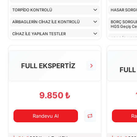
TORPİDO KONTROLÜ
HASAR SORG
AİRBAGLERİN CİHAZ İLE KONTROLÜ
BORÇ SORGULA
HGS Geçiş Cez
CİHAZ İLE YAPILAN TESTLER
ARAÇ İÇ KON
ALT KONTRO
TORPİDO KO
FULL EKSPERTİZ
FULL
AİRBAGLERİN
CİHAZ İLE YA
9.850 ₺
Randevu Al
Ra