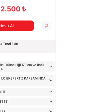
CİHAZ İLE YAPILAN TESTLER
12.500 ₺
devu Al
 Testi Ekle
zi; Yüksekliği 170 cm ve üstü
ir.
 FİLO EKSPERTİZ KAPSAMINDA
STİ
TESTİ
LERİ