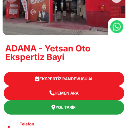
ADANA - Yetsan Oto
Ekspertiz Bayi
EKSPERTIZ RANDEVUSU AL
HEMEN ARA
YOL TARIFI
Telefon