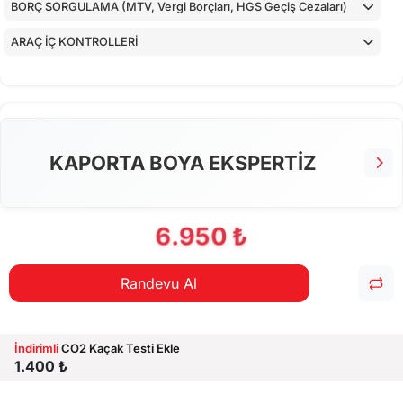
BORÇ SORGULAMA (MTV, Vergi Borçları, HGS Geçiş Cezaları)
ARAÇ İÇ KONTROLLERİ
ALT KONTROLLER
TORPİDO KONTROLÜ
AİRBAGLERİN CİHAZ İLE KONTROLÜ
KAPORTA BOYA EKSPERTİZ
CİHAZ İLE YAPILAN TESTLER
6.950 ₺
Randevu Al
İndirimli
CO2 Kaçak Testi Ekle
1.400 ₺