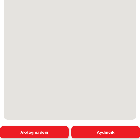
Akdağmadeni
Aydıncık