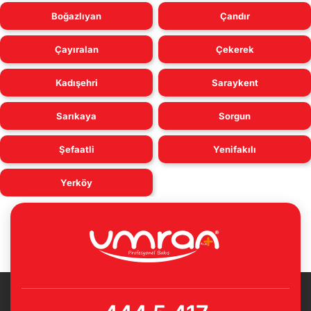
Boğazlıyan
Çandır
Çayıralan
Çekerek
Kadışehri
Saraykent
Sarıkaya
Sorgun
Şefaatli
Yenifakılı
Yerköy