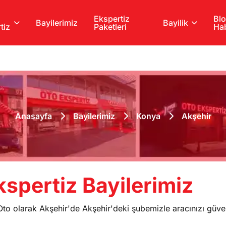
Ekspertiz
Blo
Bayilerimiz
Bayilik
tiz
Paketleri
Hab
Anasayfa
Bayilerimiz
Konya
Akşehir
spertiz Bayilerimiz
o olarak Akşehir'de Akşehir'deki şubemizle aracınızı güvenil