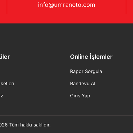
info@umranoto.com
üler
Online İşlemler
Rapor Sorgula
ketleri
Randevu Al
iz
Giriş Yap
26 Tüm hakkı saklıdır.