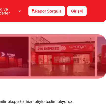
g ve
Rapor Sorgula
Giriş
erler
ir ekspertiz hizmetiyle teslim alıyoruz.