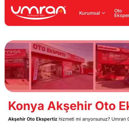
Oto
Kurumsal
Eksper
Konya Akşehir Oto Ek
Akşehir Oto Ekspertiz
hizmeti mi arıyorsunuz? Umran Ot