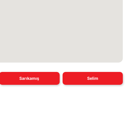
Sarıkamış
Selim