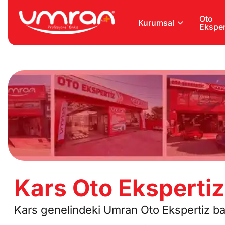
Oto
Kurumsal
Eksper
Kars Oto Ekspertiz
Kars genelindeki Umran Oto Ekspertiz bayil