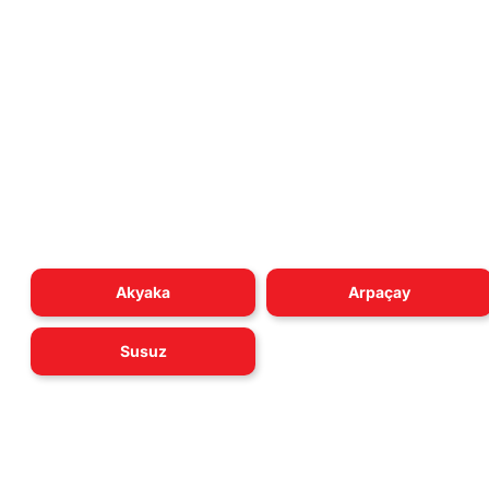
Akyaka
Arpaçay
Susuz