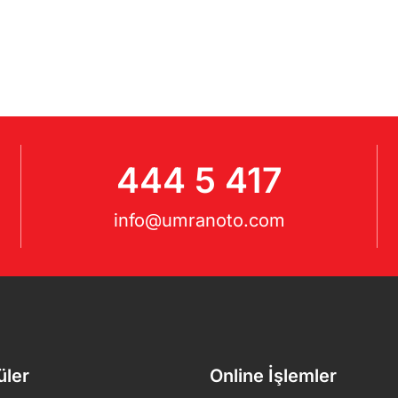
444 5 417
info@umranoto.com
üler
Online İşlemler