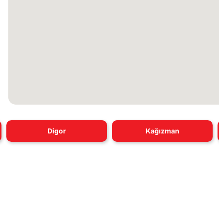
Digor
Kağızman