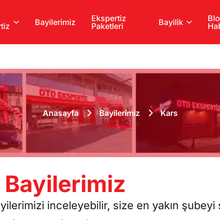
Ekspertiz
Blo
Bayilerimiz
Bayilik
tiz
Paketleri
Hab
Anasayfa
Bayilerimiz
Kars
 Bayilerimiz
erimizi inceleyebilir, size en yakın şubeyi s