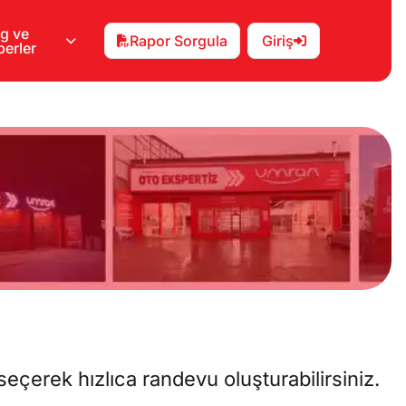
g ve
Rapor Sorgula
Giriş
erler
eçerek hızlıca randevu oluşturabilirsiniz.