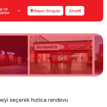
g ve
Rapor Sorgula
Giriş
erler
beyi seçerek hızlıca randevu