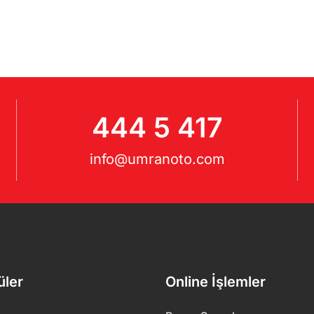
444 5 417
info@umranoto.com
üler
Online İşlemler