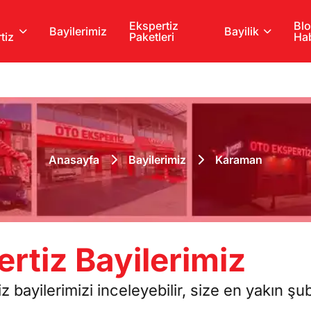
Ekspertiz
Blo
Bayilerimiz
Bayilik
tiz
Paketleri
Hab
Anasayfa
Bayilerimiz
Karaman
rtiz Bayilerimiz
bayilerimizi inceleyebilir, size en yakın şu