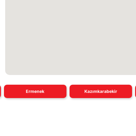
Ermenek
Kazımkarabekir