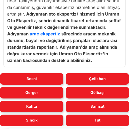
ticari faaliyetlerin büyümesiyle birlikte araç alım-satımı
da canlanmış, güvenilir ekspertiz hizmetine olan ihtiyaç
artmıştır.
Adıyaman oto ekspertiz
/ hizmeti için Umran
Oto Ekspertiz, şehrin dinamik ticaret ortamında şeffaf
ve güvenilir teknik değerlendirme sunmaktadır.
Adıyaman
araç ekspertiz
sürecinde aracın mekanik
durumu, boyalı ve değiştirilmiş parçaları uluslararası
standartlarda raporlanır. Adıyaman'da araç alımında
doğru karar vermek için Umran Oto Ekspertiz'in
uzman kadrosundan destek alabilirsiniz.
Besni
Çelikhan
Gerger
Gölbaşı
Kahta
Samsat
Sincik
Tut