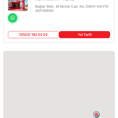
Bağlar Mah. M.Kemal Cad. No:206/H KAHTA
ADIYAMAN
(0552) 182 02 02
Yol Tarifi