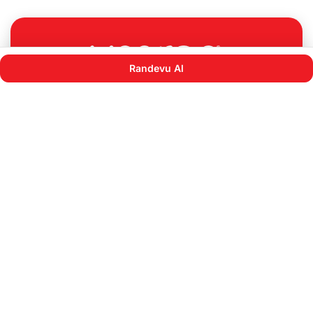
Randevu Al
444 5 417
info@umranoto.com
Bayilerimiz
Tatvan
Konya Selçuklu